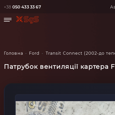
+38
050 433 33 67
А
Головна
Ford
Transit Connect (2002-до теп
Патрубок вентиляції картера F