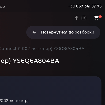
+38
067 341 57 75
тор
0
Повернутися до розборки
t Connect (2002-до тепер) YS6Q6A804BA
епер) YS6Q6A804BA
(2002-до тепер)