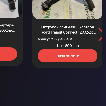
 картера
Патрубок вентиляції картера
(2002-до
Ford Transit Connect (2002-до
04BA
тепер) YS6Q6A804BA
Артикул
YS6Q6A804BA
:
Ціна: 800 грн.
ПЕРЕГЛЯНУТИ