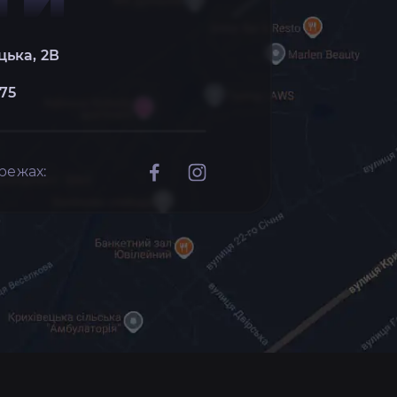
цька, 2В
 75
режах: