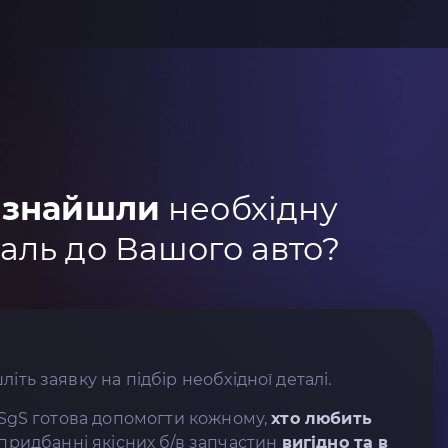
 знайшли
необхідну
аль до Вашого авто?
літь заявку на підбір необхідної деталі.
SgS готова допомогти кожному,
хто любить
придбанні якісних б/в запчастин
вигідно та в