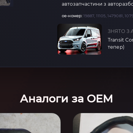
автозапчастини з авторазбо
oe-номер:
19887, 11105, 1479081, 10
ЗНЯТО З 
Transit C
тепер)
Аналоги за OEM