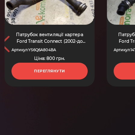
Патрубок вентиляції картера
Патруб
Ford Transit Connect (2002-до
Ford Tr
тепер) YS6Q6A804BA
Артикул
YS6Q6A804BA
Артикул
14
:
:
Ціна: 800 грн.
ПЕРЕГЛЯНУТИ