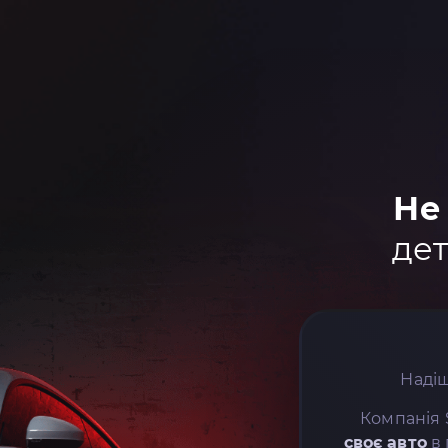
Не
дет
Надіш
Компанія 
своє авто
в 