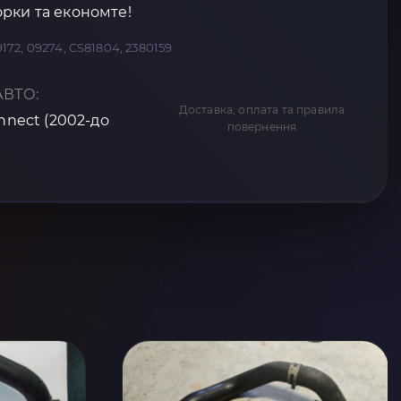
рки та економте!
79172, 09274, CS81804, 2380159
АВТО:
Доставка, оплата та правила
onnect (2002-до
повернення