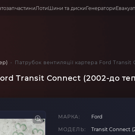
втозапчастини
Лоти
Шини та диски
Генератори
Евакуа
ер)
Патрубок вентиляції картера Ford Transi
ord Transit Connect (2002-до т
МАРКА:
Ford
МОДЕЛЬ:
Transit Connect 