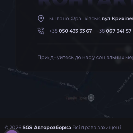
м. Івано-Франківськ,
вул Крихіве
+38
050 433 33 67
+38
067 341 57
Приєднуйтесь до нас у соціальних ме
© 2026
SGS Авторозборка
Всі права захищені