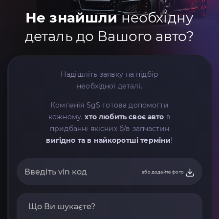
Не знайшли
необхідну
деталь до Вашого авто?
Надішліть заявку на підбір
необхідної деталі.
Компанія SgS готова допомогти
кожному,
хто любить своє авто
в
придбанні якісних б/в запчастин
вигідно та в найкоротші терміни
!
або додайте фото