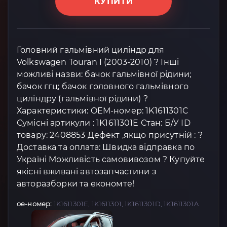
КУПИТИ
Головний гальмівний циліндр для
Volkswagen Touran I (2003-2010) ? Інші
можливі назви: бачок гальмівної рідини;
бачок ггц; бачок головного гальмівного
циліндру (гальмівної рідини) ?
Характеристики: OEM-номер: 1K1611301C
Сумісні артикули : 1K1611301E Стан: Б/У ID
товару: 2408853 Дефект ,якщо присутній : ?
Доставка та оплата: Швидка відправка по
Україні Можливість самовивозом ? Купуйте
якісні вживані автозапчастини з
авторазборки та економте!
oe-номер:
1K1611301E, 1K1611301, 1K1611301D, 1K1611301A