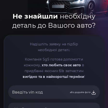
Не знайшли
необхідну
деталь до Вашого авто?
Надішліть заявку на підбір
необхідної деталі.
Компанія SgS готова допомогти
кожному,
хто любить своє авто
в
придбанні якісних б/в запчастин
вигідно та в найкоротші терміни
!
або додайте фото