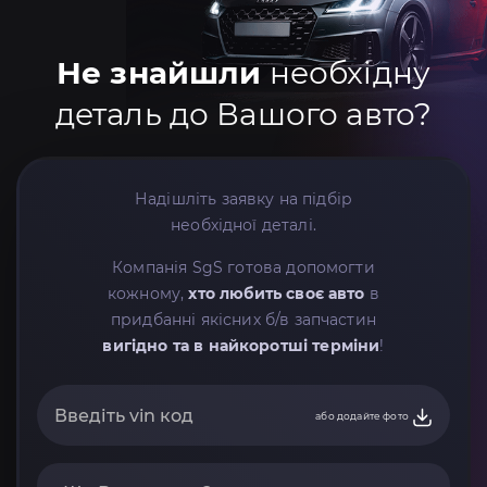
Не знайшли
необхідну
деталь до Вашого авто?
Надішліть заявку на підбір
необхідної деталі.
Компанія SgS готова допомогти
кожному,
хто любить своє авто
в
придбанні якісних б/в запчастин
вигідно та в найкоротші терміни
!
або додайте фото