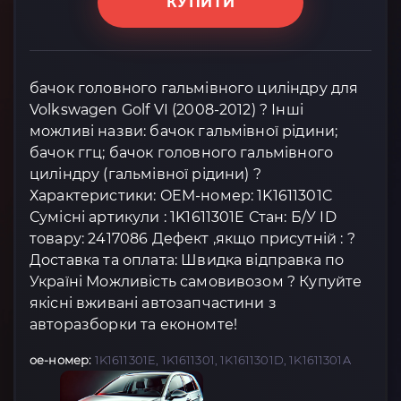
КУПИТИ
бачок головного гальмівного циліндру для
Volkswagen Golf VI (2008-2012) ? Інші
можливі назви: бачок гальмівної рідини;
бачок ггц; бачок головного гальмівного
циліндру (гальмівної рідини) ?
Характеристики: OEM-номер: 1K1611301C
Сумісні артикули : 1K1611301E Стан: Б/У ID
товару: 2417086 Дефект ,якщо присутній : ?
Доставка та оплата: Швидка відправка по
Україні Можливість самовивозом ? Купуйте
якісні вживані автозапчастини з
авторазборки та економте!
oe-номер:
1K1611301E, 1K1611301, 1K1611301D, 1K1611301A