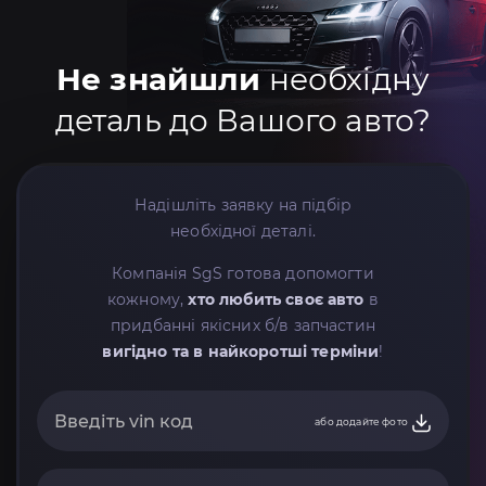
Не знайшли
необхідну
деталь до Вашого авто?
Надішліть заявку на підбір
необхідної деталі.
Компанія SgS готова допомогти
кожному,
хто любить своє авто
в
придбанні якісних б/в запчастин
вигідно та в найкоротші терміни
!
або додайте фото