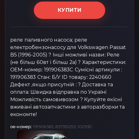
КУПИТИ
реле паливного насоса; реле
електробензонасосу для Volkswagen Passat
B5 (1996-2005) ? Інші можливі назви: Реле
(не більш 60вт і більш 2а) ? Характеристики:
OEM-номер: 191906383C Сумісні артикули :
191906383 Стан: Б/У ID товару: 2240660
Дефект ,якщо присутній : ? Доставка та
оплата: Швидка відправка по Україні
Можливість самовивозом ? Купуйте якісні
вживані автозапчастини з авторазборки та
економте!
oe-номер:
191906383, 857951253, 102930