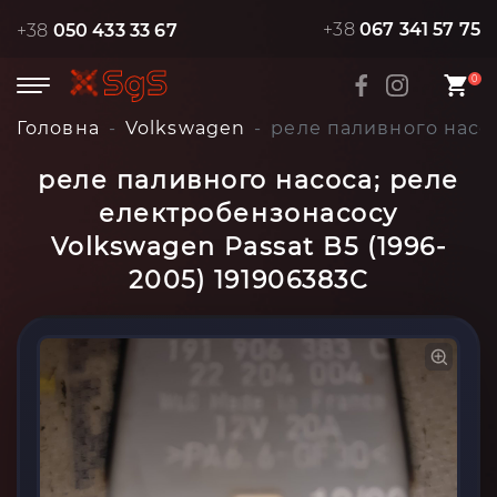
+38
067 341 57 75
+38
050 433 33 67
0
Головна
Volkswagen
реле паливного насос
реле паливного насоса; реле
електробензонасосу
Volkswagen Passat B5 (1996-
2005) 191906383C