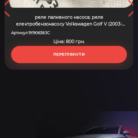
реле паливного насоса; реле
електробензонасосу Volkswagen Golf V (2003-
2009) 191906383C
Артикул
191906383C
:
Ціна: 800 грн.
ПЕРЕГЛЯНУТИ