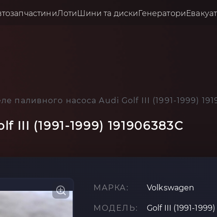
втозапчастини
Лоти
Шини та диски
Генератори
Евакуа
ле паливного насоса Audi Golf III (1991-1999) 19
f III (1991-1999) 191906383C
МАРКА:
Volkswagen
МОДЕЛЬ:
Golf III (1991-1999)