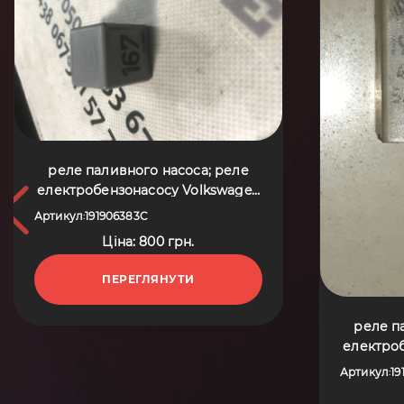
реле паливного насоса; реле
електробензонасосу Volkswagen
Golf V (2003-2009) 191906383C
Артикул
191906383C
:
Ціна: 800 грн.
ПЕРЕГЛЯНУТИ
реле п
електро
Passat B
Артикул
19
: