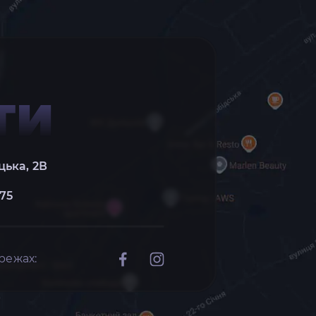
ТИ
цька, 2В
 75
режах: