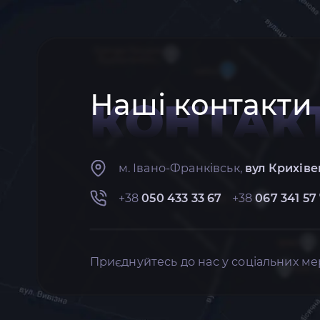
Наші контакти
КОНТАК
м. Івано-Франківськ,
вул Крихіве
+38
050 433 33 67
+38
067 341 57
Приєднуйтесь до нас у соціальних ме