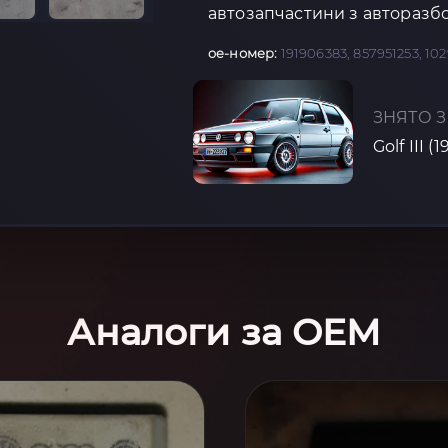
автозапчастини з авторазбо
oe-номер:
191906383, 857951253, 10
ЗНЯТО З
Golf III (
Аналоги за OEM