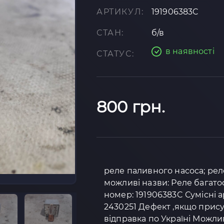
АРТИКУЛ:
191906383C
СТАН:
б/в
в наявності
СТАТУС:
800 грн.
реле паливного насоса; рел
можливі назви: Реле багат
номер: 191906383C Сумісні ар
2430251 Дефект ,якщо присут
відправка по Україні Можли