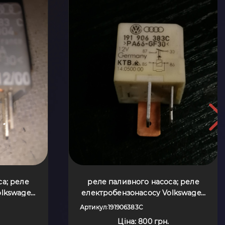
са; реле
реле паливного насоса; реле
olkswagen
електробензонасосу Volkswagen
91906383C
Passat B5 (1996-2005) 191906383C
Артикул
191906383C
:
Ціна: 800 грн.