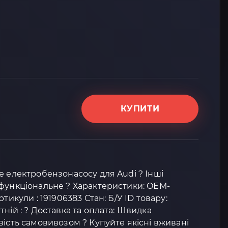
КУПИТИ
е електробензонасосу для Audi ? Інші
офункціональне ? Характеристики: OEM-
тикули : 191906383 Стан: Б/У ID товару:
ній : ? Доставка та оплата: Швидка
вість самовивозом ? Купуйте якісні вживані