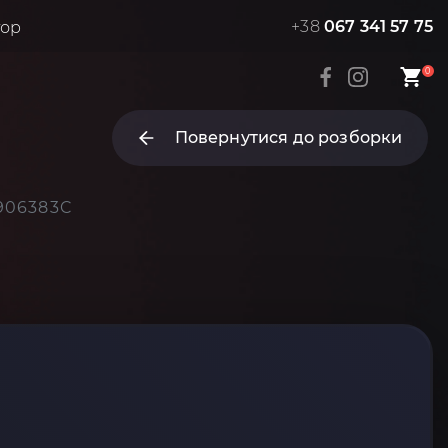
+38
067 341 57 75
тор
0
Повернутися до розборки
1906383C