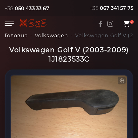
+38
067 341 57 75
+38
050 433 33 67
0
Головна
Volkswagen
Volkswagen Golf V (20
Volkswagen Golf V (2003-2009)
1J1823533C