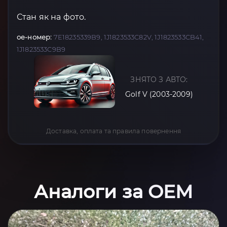
Стан як на фото.
oe-номер:
7E18235339B9, 1J1823533C82V, 1J1823533CB41,
1J1823533C9B9
ЗНЯТО З АВТО:
Golf V (2003-2009)
Доставка, оплата та правила повернення
Аналоги за OEM