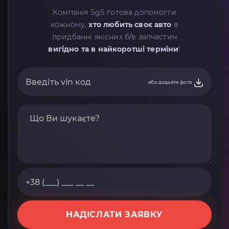
Компанія SgS готова допомогти
кожному,
хто любить своє авто
в
придбанні якісних б/в запчастин
вигідно та в найкоротші терміни
!
або додайте фото
НАДІСЛАТИ ЗАЯВКУ