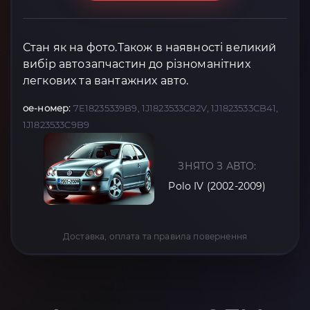
Стан як на фото.Також в наявності великий
вибір автозапчастин до різноманітних
легкових та вантажних авто.
oe-номер:
7E18235339B9, 1J1823533C82V, 1J1823533CB41,
1J1823533C9B9
ЗНЯТО З АВТО:
Polo IV (2002-2009)
Доставка, оплата та правила повернення