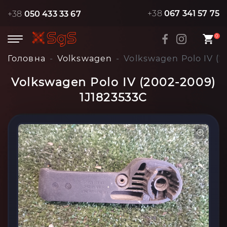
+38
067 341 57 75
+38
050 433 33 67
0
Головна
Volkswagen
Volkswagen Polo IV (2
Volkswagen Polo IV (2002-2009)
1J1823533C