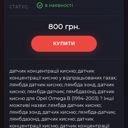
в наявності
СТАТУС:
800 грн.
КУПИТИ
датчик концентрації кисню; датчик
концентрації кисню у відпрацьованих газах;
лямбда датчик кисню; лямбда зонд, датчик
кисню; лямбда-датчик; лямбдазонд, датчик
кисню для Opel Omega B (1994-2003) ? Інші
можливі назви: лямбда датчик кисню;
лямбда зонд, датчик кисню; лямбда-датчик;
лямбдазонд, датчик кисню; датчик
концентрації кисню; датчик концентрації