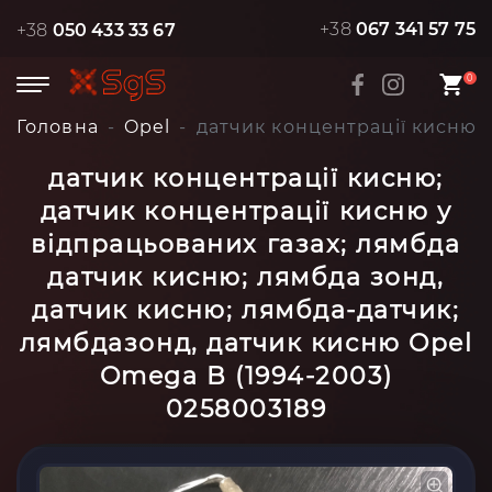
+38
067 341 57 75
+38
050 433 33 67
0
Головна
Opel
датчик концентрації кисню; 
датчик концентрації кисню;
датчик концентрації кисню у
відпрацьованих газах; лямбда
датчик кисню; лямбда зонд,
датчик кисню; лямбда-датчик;
лямбдазонд, датчик кисню Opel
Omega B (1994-2003)
0258003189