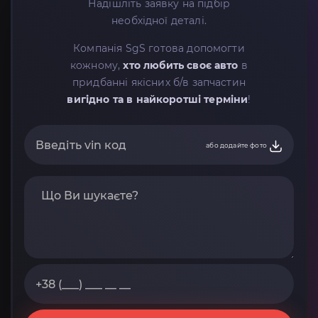
Надішліть заявку на підбір
необхідної деталі.
Компанія SgS готова допомогти
кожному,
хто любить своє авто
в
придбанні якісних б/в запчастин
вигідно та в найкоротші терміни
!
або додайте фото