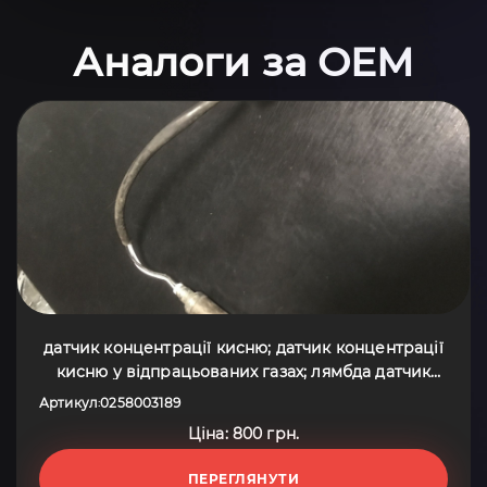
Аналоги за OEM
датчик концентрації кисню; датчик концентрації
кисню у відпрацьованих газах; лямбда датчик
кисню; лямбда зонд, датчик кисню; лямбда-
Артикул
0258003189
:
датчик; лямбдазонд, датчик кисню Opel Omega B
Ціна: 800 грн.
(1994-2003) 0258003189
ПЕРЕГЛЯНУТИ