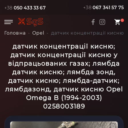
+38
067 341 57 75
+38
050 433 33 67
0
Головна
Opel
датчик концентрації кисню; 
датчик концентрації кисню;
датчик концентрації кисню у
відпрацьованих газах; лямбда
датчик кисню; лямбда зонд,
датчик кисню; лямбда-датчик;
лямбдазонд, датчик кисню Opel
Omega B (1994-2003)
0258003189