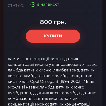
в наявності
СТАТУС:
800 грн.
КУПИТИ
датчик концентрації кисню; датчик
концентрації кисню у відпрацьованих газах;
лямбда датчик кисню; лямбда зонд, датчик
кисню; лямбда-датчик; лямбдазонд, датчик
кисню для Opel Omega B (1994-2003) ? Інші
можливі назви: лямбда датчик кисню;
лямбда зонд, датчик кисню; лямбда-датчик;
лямбдазонд, датчик кисню; датчик
концентрації кисню; датчик концентрації