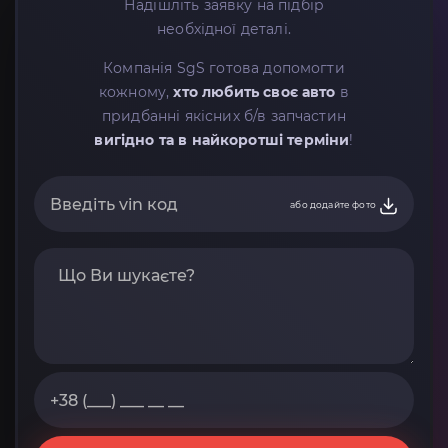
Надішліть заявку на підбір
необхідної деталі.
Компанія SgS готова допомогти
кожному,
хто любить своє авто
в
придбанні якісних б/в запчастин
вигідно та в найкоротші терміни
!
або додайте фото