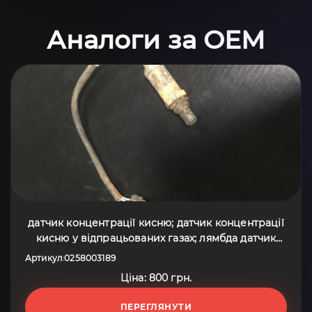
Аналоги за OEM
датчик концентрації кисню; датчик концентрації
кисню у відпрацьованих газах; лямбда датчик
кисню; лямбда зонд, датчик кисню; лямбда-
Артикул
0258003189
:
датчик; лямбдазонд, датчик кисню Opel Omega B
Ціна: 800 грн.
(1994-2003) 0258003189
ПЕРЕГЛЯНУТИ