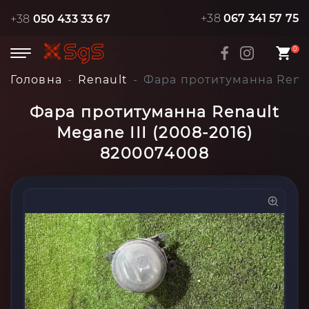
+38
067 341 57 75
+38
050 433 33 67
0
Головна
Renault
Фара протитуманна Renau
Фара протитуманна Renault
Megane III (2008-2016)
8200074008