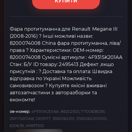
КУПИТИ
Фара протитуманна для Renault Megane III
(2008-2016) ? Інші можливі назви:
8200074008 China фара протитуманна, ліва/
права ? Характеристики: OEM-номер:
8200074008 Сумісні артикули : 4F9315K201AA
Стан: Б/У ID товару: 2495413 Дефект ,якщо
присутній : ? Доставка та оплата: Швидка
відправка по Україні Можливість
самовивозом ? Купуйте якісні вживані
автозапчастини з авторазборки та
економте!
oe-номер:
4F9315K201AA, 89202503, 7700838255,
2N1115201AB, 1209177, 3550062J01, 3550062J01000,
620639, XR837532