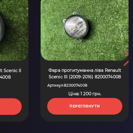
Фара протитуманна ліва Renault
 Scenic II
Scenic III (2009-2016) 8200074008
74008
Артикул
8200074008
:
Ціна: 1 200 грн.
.
ПЕРЕГЛЯНУТИ