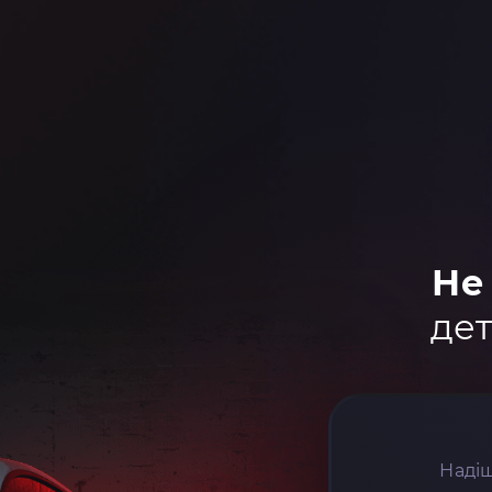
Не
дет
Надіш