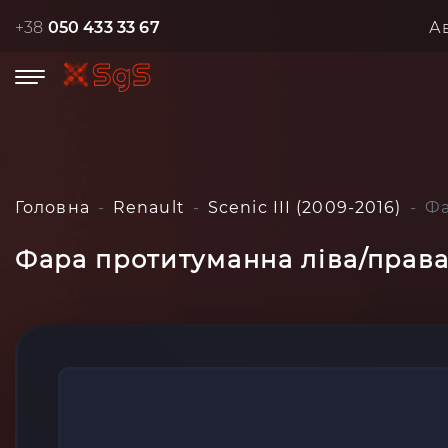
+38
050 433 33 67
А
Головна
Renault
Scenic III (2009-2016)
Фа
Фара протитуманна ліва/права 