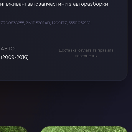
ні вживані автозапчастини з авторазборки
7700838255, 2N1115201AB, 1209177, 3550062J01,
 АВТО:
Доставка, оплата та правила
повернення
I (2009-2016)