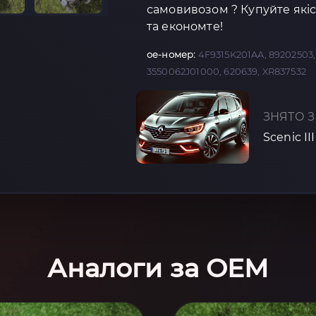
самовивозом ? Купуйте якіс
та економте!
oe-номер:
4F9315K201AA, 89202503, 
3550062J01000, 620639, XR837532
ЗНЯТО З
Scenic II
Аналоги за OEM