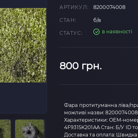
АРТИКУЛ:
8200074008
СТАН:
б/в
в наявності
СТАТУС:
800 грн.
Фара протитуманна ліва/права
можливі назви: 8200074008 
Характеристики: OEM-номер:
4F9315K201AA Стан: Б/У ID т
Доставка та оплата: Швидка