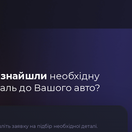
 знайшли
необхідну
аль до Вашого авто?
літь заявку на підбір необхідної деталі.