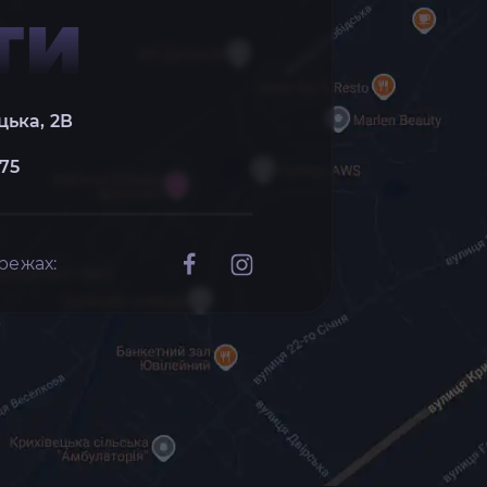
ТИ
цька, 2В
 75
режах: