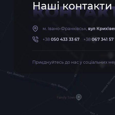
Наші контакти
КОНТАК
м. Івано-Франківськ,
вул Крихіве
+38
050 433 33 67
+38
067 341 57
Приєднуйтесь до нас у соціальних ме