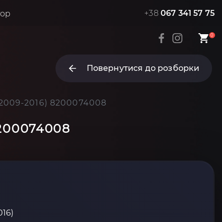
+38
067 341 57 75
тор
0
Повернутися до розборки
(2009-2016) 8200074008
8200074008
016)