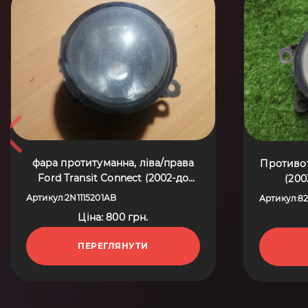
фара протитуманна, ліва/права
Противот
Ford Transit Connect (2002-до
(200
тепер) 2N1115201AB
Артикул
2N1115201AB
Артикул
8
:
:
Ціна: 800 грн.
ПЕРЕГЛЯНУТИ