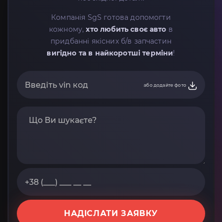
Компанія SgS готова допомогти
кожному,
хто любить своє авто
в
придбанні якісних б/в запчастин
вигідно та в найкоротші терміни
!
або додайте фото
НАДІСЛАТИ ЗАЯВКУ