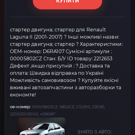
КУПИТИ
стартер двигуна; стартер для Renault
Laguna II (2001-2007) ? Інші можливі назви:
стартер двигуна; стартер ? Характеристики:
OEM-номер: D6RA107 Сумісні артикули :
00005802CZ Стан: Б/У ID товару: 2212653
Дефект ,якщо присутній : ? Доставка та
оплата: Швидка відправка по Україні
Можливість самовивозом ? Купуйте якісні
вживані автозапчастини з авторазборки та
економте!
oe-номер:
00005802CZ, 5802CZ, CS1290, S3085,
220525103000, 438087
ЗНЯТО З АВТО: