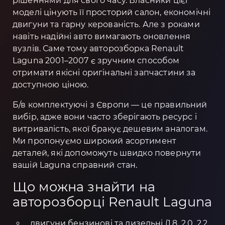
рішеннями для свого часу. Власники цієї
моделі цінують її просторий салон, економічні
двигуни та гарну керованість. Але з роками
навіть надійні авто вимагають оновлення
вузлів. Саме тому авторозборка Renault
Laguna 2001–2007 є зручним способом
отримати якісні оригінальні запчастини за
доступною ціною.
Б/в комплектуючі з Європи — це правильний
вибір, адже вони часто зберігають ресурс і
витривалість, якої бракує дешевим аналогам.
Ми пропонуємо широкий асортимент
деталей, які допоможуть швидко повернути
вашій Laguna справний стан.
Що можна знайти на
авторозборці Renault Laguna
двигуни бензинові та дизельні (1.8, 2.0, 2.2