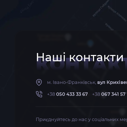
Наші контакти
КОНТАК
м. Івано-Франківськ,
вул Крихіве
+38
050 433 33 67
+38
067 341 57
Приєднуйтесь до нас у соціальних ме