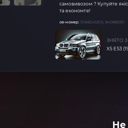
самовивозом ? Купуйте якіс
та економте!
oe-номер:
51168245303, 840865911
ЗНЯТО З
X5 E53 (
Не