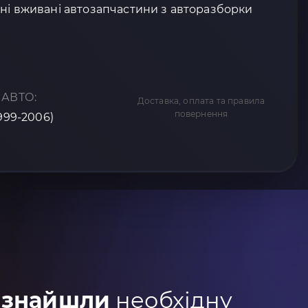
ні вживані автозапчастини з авторазборки
 АВТО:
Доставка, оплата та правила
повернення
1999-2006)
 знайшли
необхідну