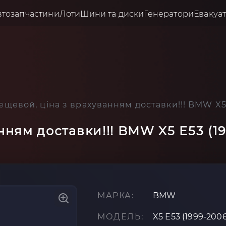
втозапчастини
Лоти
Шини та диски
Генератори
Евакуа
щевой, ціна з врахуванням доставки!!! BMW X5 
ням доставки!!! BMW X5 E53 (19
МАРКА:
BMW
МОДЕЛЬ:
X5 E53 (1999-2006