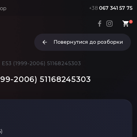
+38
067 341 57 75
тор
0
Повернутися до розборки
E53 (1999-2006) 51168245303
99-2006) 51168245303
)