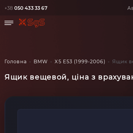
+38
050 433 33 67
А
Головна
BMW
X5 E53 (1999-2006)
Ящик ве
Ящик вещевой, ціна з врахуван