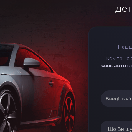
дет
Надіш
Компанія 
своє авто
в 