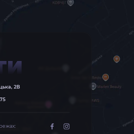
ТИ
цька, 2В
 75
режах: