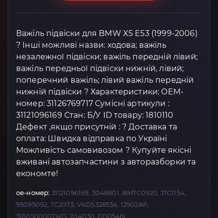
Важіль підвіски для BMW X5 E53 (1999-2006)
? Інші можливі назви: ходова; важіль
незалежної підвіски; важіль передній лівий;
важіль передньої підвіски нижній, лівий;
поперечний важіль; лівий важіль передній
нижній підвіски ? Характеристики: OEM-
номер: 31126769717 Сумісні артикули :
31121096169 Стан: Б/У ID товару: 1810110
Дефект ,якщо присутній : ? Доставка та
оплата: Швидка відправка по Україні
Можливість самовивозом ? Купуйте якісні
вживані автозапчастини з авторазборки та
економте!
oe-номер:
31121096169, 3048801, BMTC0920, JTC1154,
95095092, TC2073, VKDS328534, 12902AP,
3160500007HD, 204030, CQ0546L