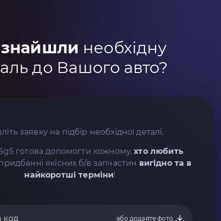
 знайшли
необхідну
аль до Вашого авто?
літь заявку на підбір необхідної деталі.
SgS готова допомогти кожному,
хто любить
придбанні якісних б/в запчастин
вигідно та в
найкоротші терміни
!
або додайте фото