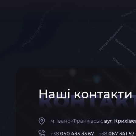
Наші контакти
КОНТАК
м. Івано-Франківськ,
вул Крихіве
+38
050 433 33 67
+38
067 341 57