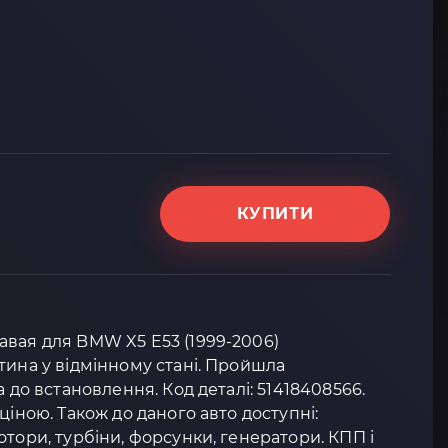
КУПИТИ
авая для BMW X5 E53 (1999-2006)
тина у відмінному стані. Пройшла
а до встановлення. Код деталі: 51418408566.
ціною. Також до даного авто доступні:
отори, турбіни, форсунки, генератори. КПП і