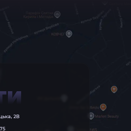
ТИ
цька, 2В
 75