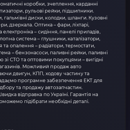
втоматичні коробки, зчеплення, карданні
ртизатори, рульові рейки, підшипники.
, гальмівні диски, колодки, шланги. Кузовні
ери, дзеркала. Оптика – фари, ліхтарі,
 електроніка – сидіння, панелі приладів,
лопна система – глушники, каталізатори,
та опалення – радіатори, термостати,
ема – бензонасоси, паливні рейки, паливні
 зі СТО та оптовими покупцями – вигідні
магазинів. Можливий продаж авто
чи двигун, КПП, ходову частину та
 Надаємо програмне забезпечення EKT для
ідбору та продажу автозапчастин.
 Швидка відправка по Україні. Гарантія на
оможемо підібрати необхідні деталі.