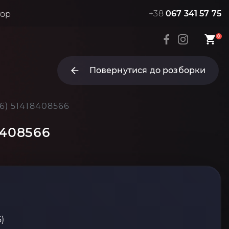
+38
067 341 57 75
тор
0
Повернутися до розборки
6) 51418408566
8408566
)