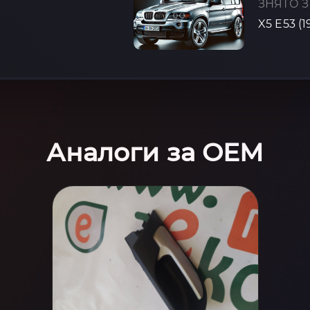
ЗНЯТО З
X5 E53 (
Аналоги за OEM