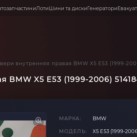
втозапчастини
Лоти
Шини та диски
Генератори
Евакуа
двери внутренняя правая BMW X5 E53 (1999-200
я BMW X5 E53 (1999-2006) 5141
МАРКА:
BMW
МОДЕЛЬ:
X5 E53 (1999-2006