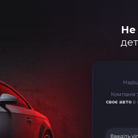
Не
дет
Надіш
Компанія 
своє авто
в 