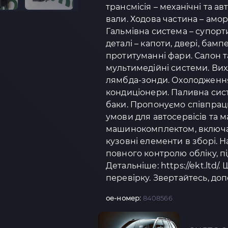
трансмісія – механічні та а
вали. Ходова частина – амо
Гальмівна система – супорти
деталі – капоти, двері, бамп
протитуманні фари. Салон та
мультимедійні системи. Вих
лямбда-зонди. Охолодження 
кондиціонери. Паливна сист
баки. Пропонуємо співпрацю
умови для автосервісів та 
машинокомплектом, включаю
кузовні елементи в зборі.
повного контролю обліку, п
Детальніше: https://ekt.ltd/.
перевірку. Звертайтесь, доп
oe-номер:
8408566