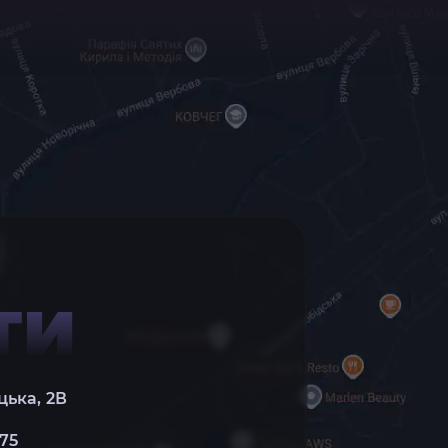
ТИ
цька, 2В
 75