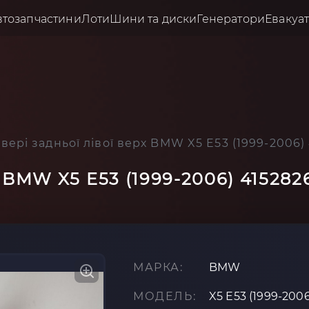
втозапчастини
Лоти
Шини та диски
Генератори
Евакуа
вері задньої лівої верх BMW X5 E53 (1999-2006)
х BMW X5 E53 (1999-2006) 415282
МАРКА:
BMW
МОДЕЛЬ:
X5 E53 (1999-2006