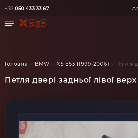
+38
050 433 33 67
А
Головна
BMW
X5 E53 (1999-2006)
Петля д
Петля двері задньої лівої вер