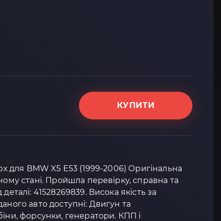
КУПИТИ
ерх для BMW X5 E53 (1999-2006) Оригінальна
ному стані. Пройшла перевірку, справна та
 деталі: 41528269839. Висока якість за
аного авто доступні: Двигун та
біни, форсунки, генератори. КПП і