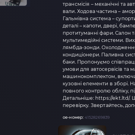
трансмісія – механічні та а
вали. Ходова частина – амо
Гальмівна система – супорти
деталі – капоти, двері, бамп
протитуманні фари. Салон та
мультимедійні системи. Вих
лямбда-зонди. Охолодження 
кондиціонери. Паливна сист
баки. Пропонуємо співпрацю
умови для автосервісів та 
машинокомплектом, включаю
кузовні елементи в зборі.
повного контролю обліку, п
Детальніше: https://ekt.ltd/.
перевірку. Звертайтесь, доп
oe-номер:
41528269839