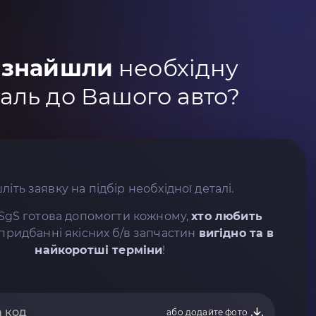
 знайшли
необхідну
аль до Вашого авто?
літь заявку на підбір необхідної деталі.
SgS готова допомогти кожному,
хто любить
придбанні якісних б/в запчастин
вигідно та в
найкоротші терміни
!
або додайте фото