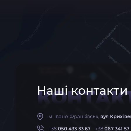
Наші контакти
КОНТАК
м. Івано-Франківськ,
вул Крихіве
+38
050 433 33 67
+38
067 341 57