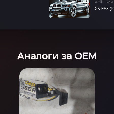
ЗНЯТО З
X5 E53 (
Аналоги за OEM