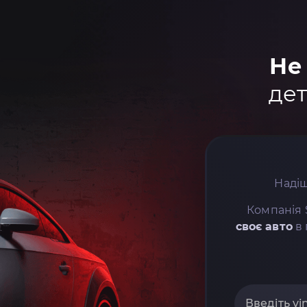
Не
дет
Надіш
Компанія 
своє авто
в 