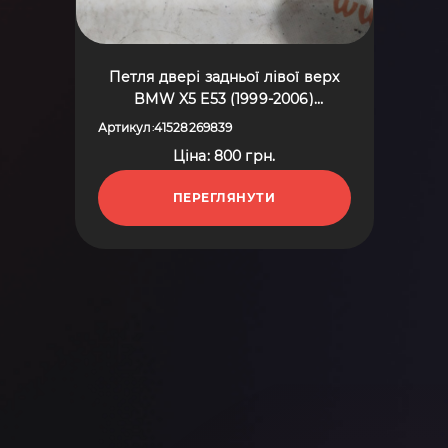
Петля двері задньої лівої верх
BMW X5 E53 (1999-2006)
41528269839
Артикул
41528269839
:
Ціна: 800 грн.
ПЕРЕГЛЯНУТИ