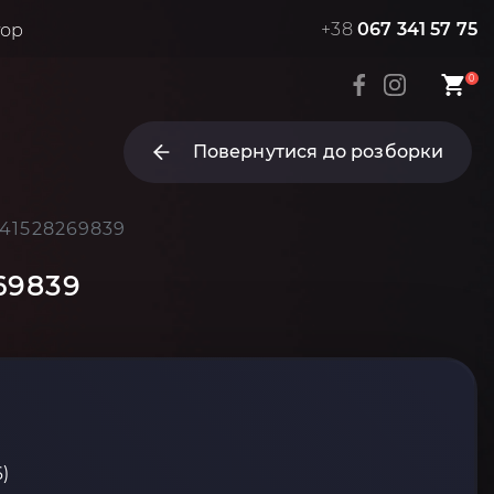
+38
067 341 57 75
тор
0
Повернутися до розборки
 41528269839
69839
)