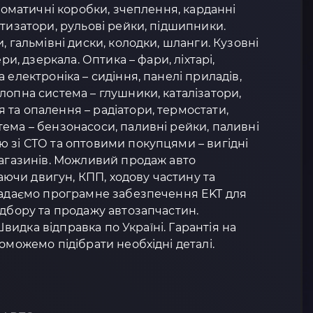
втоматичні коробки, зчеплення, карданні
ртизатори, рульові рейки, підшипники.
, гальмівні диски, колодки, шланги. Кузовні
ери, дзеркала. Оптика – фари, ліхтарі,
 електроніка – сидіння, панелі приладів,
лопна система – глушники, каталізатори,
та опалення – радіатори, термостати,
ема – бензонасоси, паливні рейки, паливні
 зі СТО та оптовими покупцями – вигідні
магазинів. Можливий продаж авто
чи двигун, КПП, ходову частину та
 Надаємо програмне забезпечення EKT для
ідбору та продажу автозапчастин.
 Швидка відправка по Україні. Гарантія на
оможемо підібрати необхідні деталі.