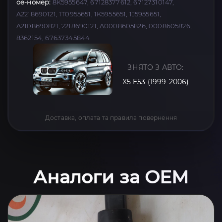
oe-номер:
8K5955647, 67128377612, 67127310147,
A2218690121, 1T0955651, 1K5955651, 1J5955651,
A2108690821, 2218690121, A0008605826, 0008605826,
8362154, 67637345844
ЗНЯТО З АВТО:
X5 E53 (1999-2006)
Доставка, оплата та правила повернення
Аналоги за OEM