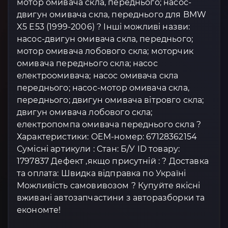
мотор омивача скла, переднього; насос-
двигун омивача скла, переднього для BMW
X5 E53 (1999-2006) ? Інші можливі назви:
насос-двигун омивача скла, переднього;
мотор омивача лобового скла; моторчик
омивача переднього скла; насос
електроомивача; насос омивача скла
переднього; насос-мотор омивача скла,
переднього; двигун омивача вітровго скла;
двигун омивача лобового скла;
електропомпа омивача переднього скла ?
Характеристики: OEM-номер: 67128362154
Сумісні артикули : Стан: Б/У ID товару:
1797837 Дефект ,якщо присутній : ? Доставка
та оплата: Швидка відправка по Україні
Можливість самовивозом ? Купуйте якісні
вживані автозапчастини з авторазборки та
економте!