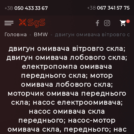
+38
067 341 57 75
+38
050 433 33 67
0
Головна
BMW
двигун омивача вітровго ск
двигун омивача вітровго скла;
двигун омивача лобового скла;
електропомпа омивача
переднього скла; мотор
омивача лобового скла;
моторчик омивача переднього
скла; насос електроомивача;
насос омивача скла
переднього; насос-мотор
омивача скла, переднього; нас