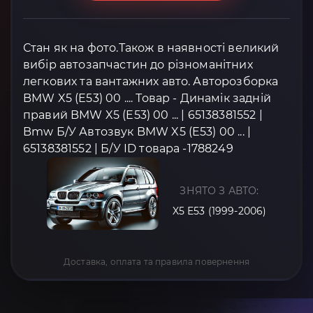
Стан як на фото.Також в наявності великий
вибір автозапчастин до різноманітних
легкових та вантажних авто. Авторозборка
BMW X5 (E53) 00 .... Товар - Динамік задній
правий BMW X5 (E53) 00 ... | 65138381552 |
Bmw Б/У Автозвук BMW X5 (E53) 00 ... |
65138381552 | Б/У ID товара -1788249
ЗНЯТО З АВТО:
X5 E53 (1999-2006)
Доставка, оплата та правила повернення