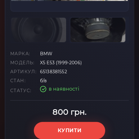
МАРКА:
BMW
МОДЕЛЬ:
X5 E53 (1999-2006)
АРТИКУЛ:
65138381552
СТАН:
б/в
в наявності
СТАТУС:
800 грн.
КУПИТИ