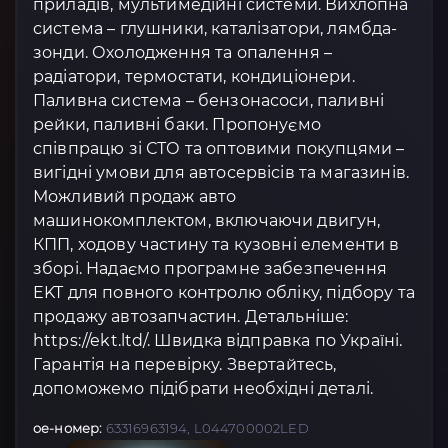
приладів, мультимедійні системи. Вихлопна
система – глушники, каталізатори, лямбда-
зонди. Охолодження та опалення –
радіатори, термостати, кондиціонери.
Паливна система – бензонасоси, паливні
рейки, паливні баки. Пропонуємо
співпрацю зі СТО та оптовими покупцями –
вигідні умови для автосервісів та магазинів.
Можливий продаж авто
машинокомплектом, включаючи двигун,
КПП, ходову частину та кузовні елементи в
зборі. Надаємо програмне забезпечення
EKT для повного контролю обліку, підбору та
продажу автозапчастин. Детальніше:
https://ekt.ltd/. Швидка відправка по Україні.
Гарантія на перевірку. Звертайтесь,
допоможемо підібрати необхідні деталі.
oe-номер:
63316963194, L044700002LED