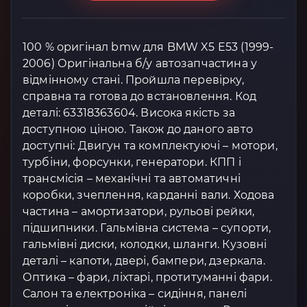
100 % оригінал bmw для BMW X5 E53 (1999-
2006) Оригінальна б/у автозапчастина у
відмінному стані. Пройшла перевірку,
справна та готова до встановлення. Код
деталі: 63318363604. Висока якість за
доступною ціною. Також до даного авто
доступні: Двигун та комплектуючі – мотори,
турбіни, форсунки, генератори. КПП і
трансмісія – механічні та автоматичні
коробки, зчеплення, карданні вали. Ходова
частина – амортизатори, рульові рейки,
підшипники. Гальмівна система – супорти,
гальмівні диски, колодки, шланги. Кузовні
деталі – капоти, двері, бампери, дзеркала.
Оптика – фари, ліхтарі, протитуманні фари.
Салон та електроніка – сидіння, панелі