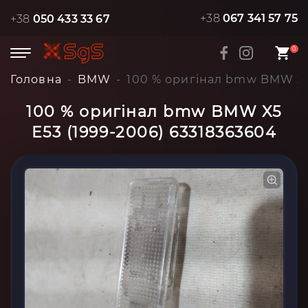
+38
067 341 57 75
+38
050 433 33 67
0
Головна
BMW
100 % оригінал bmw BMW X5
100 % оригінал bmw BMW X5
E53 (1999-2006) 63318363604