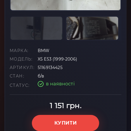
МАРКА:
BMW
МОДЕЛЬ:
X5 E53 (1999-2006)
АРТИКУЛ:
51169134425
СТАН:
б/в
в наявності
СТАТУС:
1 151 грн.
КУПИТИ