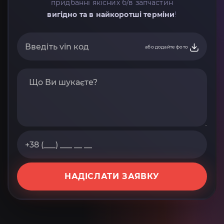
придбанні якісних б/в запчастин
вигідно та в найкоротші терміни
!
або додайте фото
НАДІСЛАТИ ЗАЯВКУ