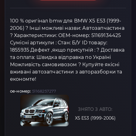
100 % оригінал bmw для BMW X5 E53 (1999-
2006) ? Інші можливі назви: Автозапчастина
? Характеристики: OEM-номер: 51169134425
Сумісні артикули : Стан: Б/У ID товару:
1855935 Дефект ,якщо присутній : ? Доставка
та оплата: Швидка відправка по Україні
Можливість самовивозом ? Купуйте якісні
вживані автозапчастини з авторазборки та
економте!
oe-номер:
51168257277
ЗНЯТО З АВТО:
X5 E53 (1999-2006)