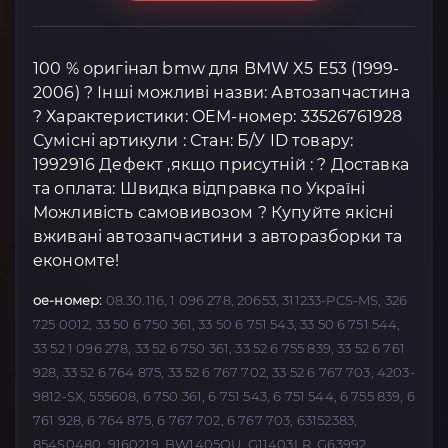
100 % оригінал bmw для BMW X5 E53 (1999-
2006) ? Інші можливі назви: Автозапчастина
? Характеристики: OEM-номер: 33526761928
Сумісні артикули : Стан: Б/У ID товару:
1992916 Дефект ,якщо присутній : ? Доставка
та оплата: Швидка відправка по Україні
Можливість самовивозом ? Купуйте якісні
вживані автозапчастини з авторазборки та
економте!
oe-номер:
08.30.116, 1 096 278, 20653, 311233-PCS-MS, 326
725 0012, 33 50 6 750 361, 33 50 6 751 543, 33 50 6 751 544,
33 52 1 096 278, 33 52 6 750 361, 33 52 6 755 839, 33 52 6 761
928, 33 52 6 764 875, 33 52 6 767 702, 33 52 6 767 703, 4203-
9812-SX, 555608, 6 750 361, 6 751 543, 6 751 544, 6 755 839, 6
761 928, 6 764 875, 6 767 702, 6 767 703, 63152383,
854S0480, 9160219, BW1405OU, G11403LR, G63992,