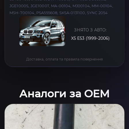
JGE1000S, JGE1000T, MA-00104, MJ00104, MM-00104,
MSH-700104, PSA555608, SKSA-0131100, SYNC 2054
ЗНЯТО З АВТО:
X5 E53 (1999-2006)
Доставка, оплата та правила повернення
Аналоги за OEM