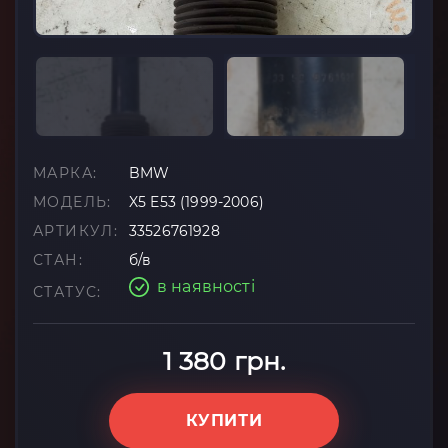
МАРКА:
BMW
МОДЕЛЬ:
X5 E53 (1999-2006)
АРТИКУЛ:
33526761928
СТАН:
б/в
в наявності
СТАТУС:
1 380 грн.
КУПИТИ