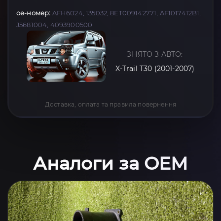
oe-номер:
AFH6024, 135032, 8ET009142771, AF1017412B1,
J5681004, 4093900500
ЗНЯТО З АВТО:
X-Trail T30 (2001-2007)
Доставка, оплата та правила повернення
Аналоги за OEM