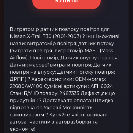
КУПИТИ
Витратомір датчик повтоку повітря для
Nissan X-Trail T30 (2001-2007) ? Інші можливі
назви: витратомір повітря; датчик потоку
(витрати повітря, витратомір MAF - (Mass
Airflow); Повітромір; Датчик впуску повітря;
Датчик масової витрати повітря; Датчик
повітря на впуску; Датчик потоку повітря;
ДРПП) ? Характеристики: OEM-номер:
22680AW400 Сумісні артикули : AFH6024
Стан: Б/У ID товару: 2487335 Дефект ,якщо
присутній : ? Доставка та оплата: Швидка
відправка по Україні Можливість
самовивозом ? Купуйте якісні вживані
автозапчастини з авторазборки та
економте!