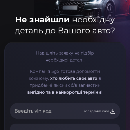
Не знайшли
необхідну
деталь до Вашого авто?
Надішліть заявку на підбір
необхідної деталі.
Компанія SgS готова допомогти
кожному,
хто любить своє авто
в
придбанні якісних б/в запчастин
вигідно та в найкоротші терміни
!
або додайте фото