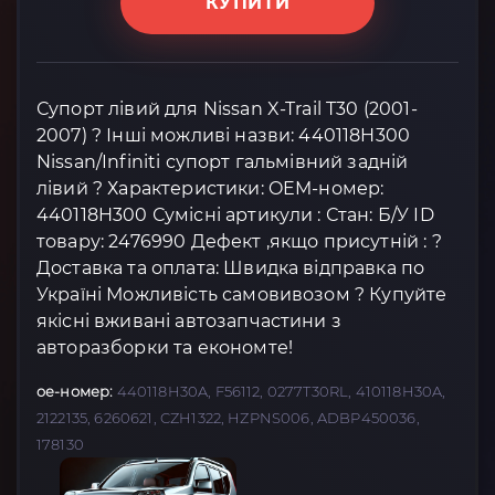
КУПИТИ
Супорт лівий для Nissan X-Trail T30 (2001-
2007) ? Інші можливі назви: 440118H300
Nissan/Infiniti супорт гальмівний задній
лівий ? Характеристики: OEM-номер:
440118H300 Сумісні артикули : Стан: Б/У ID
товару: 2476990 Дефект ,якщо присутній : ?
Доставка та оплата: Швидка відправка по
Україні Можливість самовивозом ? Купуйте
якісні вживані автозапчастини з
авторазборки та економте!
oe-номер:
440118H30A, F56112, 0277T30RL, 410118H30A,
2122135, 6260621, CZH1322, HZPNS006, ADBP450036,
178130