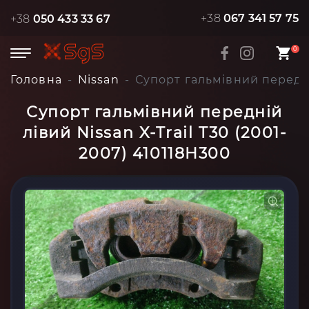
+38
067 341 57 75
+38
050 433 33 67
0
Головна
Nissan
Супорт гальмівний передній
Супорт гальмівний передній
лівий Nissan X-Trail T30 (2001-
2007) 410118H300