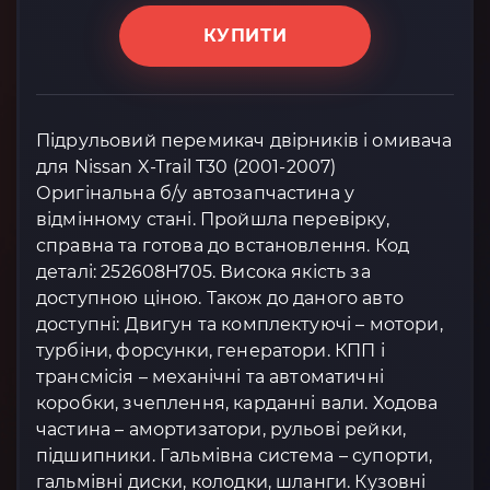
КУПИТИ
Підрульовий перемикач двірників і омивача
для Nissan X-Trail T30 (2001-2007)
Оригінальна б/у автозапчастина у
відмінному стані. Пройшла перевірку,
справна та готова до встановлення. Код
деталі: 252608H705. Висока якість за
доступною ціною. Також до даного авто
доступні: Двигун та комплектуючі – мотори,
турбіни, форсунки, генератори. КПП і
трансмісія – механічні та автоматичні
коробки, зчеплення, карданні вали. Ходова
частина – амортизатори, рульові рейки,
підшипники. Гальмівна система – супорти,
гальмівні диски, колодки, шланги. Кузовні