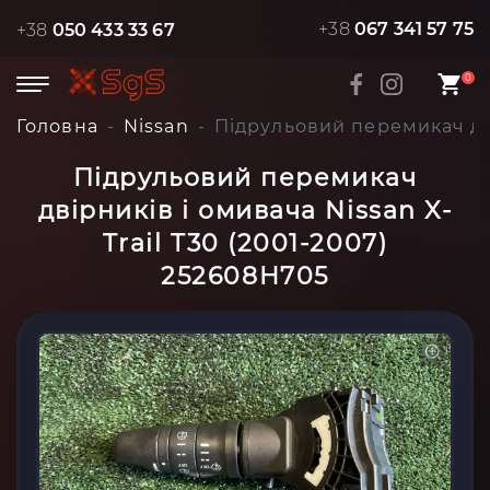
+38
067 341 57 75
+38
050 433 33 67
0
Головна
Nissan
Підрульовий перемикач дві
Підрульовий перемикач
двірників і омивача Nissan X-
Trail T30 (2001-2007)
252608H705