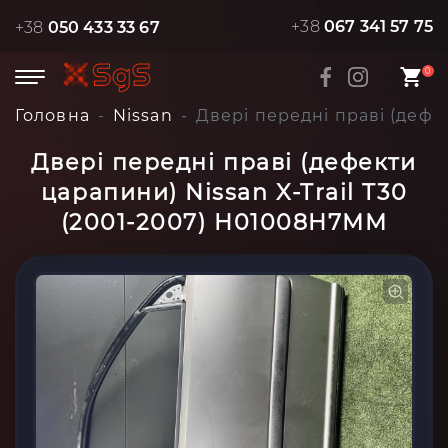
+38
067 341 57 75
+38
050 433 33 67
0
Головна
Nissan
Двері передні праві (дефе
Двері передні праві (дефекти
царапини) Nissan X-Trail T30
(2001-2007) H01008H7MM