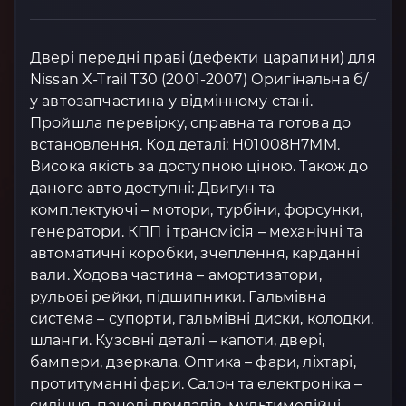
Двері передні праві (дефекти царапини) для
Nissan X-Trail T30 (2001-2007) Оригінальна б/
у автозапчастина у відмінному стані.
Пройшла перевірку, справна та готова до
встановлення. Код деталі: H01008H7MM.
Висока якість за доступною ціною. Також до
даного авто доступні: Двигун та
комплектуючі – мотори, турбіни, форсунки,
генератори. КПП і трансмісія – механічні та
автоматичні коробки, зчеплення, карданні
вали. Ходова частина – амортизатори,
рульові рейки, підшипники. Гальмівна
система – супорти, гальмівні диски, колодки,
шланги. Кузовні деталі – капоти, двері,
бампери, дзеркала. Оптика – фари, ліхтарі,
протитуманні фари. Салон та електроніка –
сидіння, панелі приладів, мультимедійні