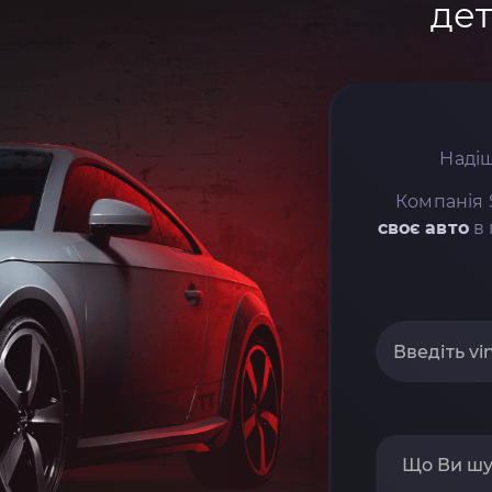
дет
Надіш
Компанія 
своє авто
в 