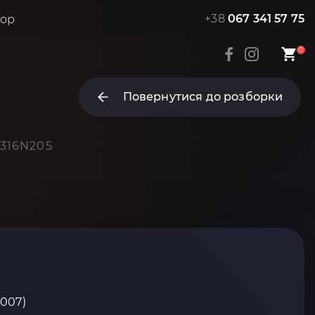
+38
067 341 57 75
тор
0
Повернутися до розборки
7316N205
2007)