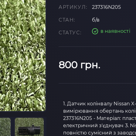
АРТИКУЛ:
237316N205
СТАН:
б/в
в наявності
СТАТУС:
800 грн.
1. Датчик колінвалу Nissan X-
вимірювання обертань колінв
237316N205 - Матеріал: плас
електричний з'єднувач 3. Niss
повністю сумісний з завод