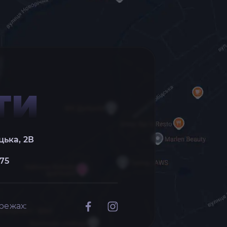
ТИ
цька, 2В
 75
режах: