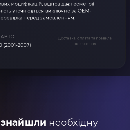
вих модифікацій, відповідає геометрії
існість уточнюється виключно за OEM-
перевірка перед замовленням.
 АВТО:
Доставка, оплата та правила
повернення
30 (2001-2007)
 знайшли
необхідну