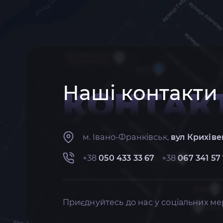
Наші контакти
КОНТАК
м. Івано-Франківськ,
вул Крихіве
+38
050 433 33 67
+38
067 341 57
Приєднуйтесь до нас у соціальних ме