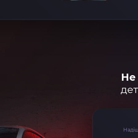
Не
дет
Надіш