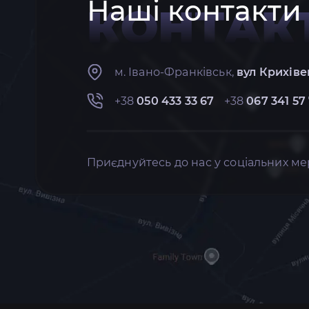
Наші контакти
КОНТАК
м. Івано-Франківськ,
вул Крихіве
+38
050 433 33 67
+38
067 341 57
Приєднуйтесь до нас у соціальних ме