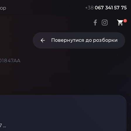
+38
067 341 57 75
тор
0
Повернутися до розборки
301847AA
...