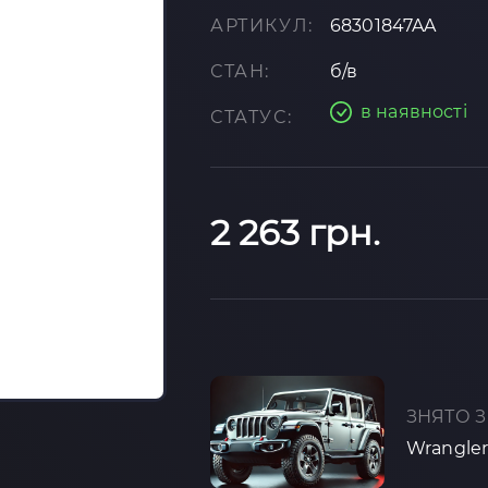
АРТИКУЛ:
68301847AA
СТАН:
б/в
в наявності
СТАТУС:
2 263 грн.
ЗНЯТО З
Wrangler i