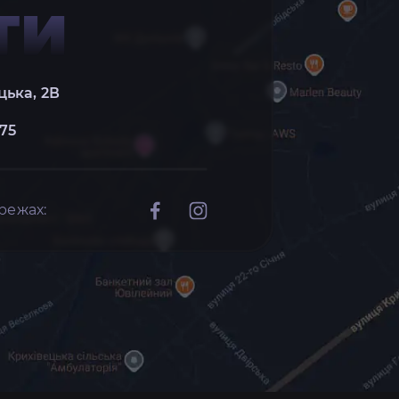
ТИ
цька, 2В
 75
режах: