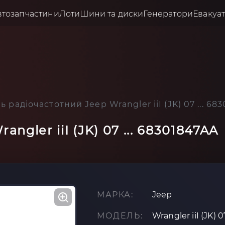
втозапчастини
Лоти
Шини та диски
Генератори
Евакуа
 радіочастотний Jeep Wrangler iiI (JK) 07 ... 68
ngler iiI (JK) 07 ... 68301847AA
МАРКА:
Jeep
МОДЕЛЬ:
Wrangler iiI (JK) 07 