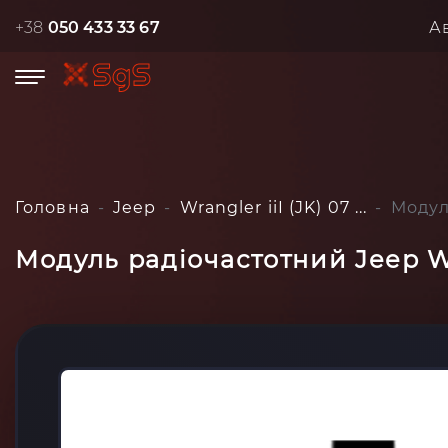
+38
050 433 33 67
А
Головна
Jeep
Wrangler iiI (JK) 07 ...
Модуль
Модуль радіочастотний Jeep Wra