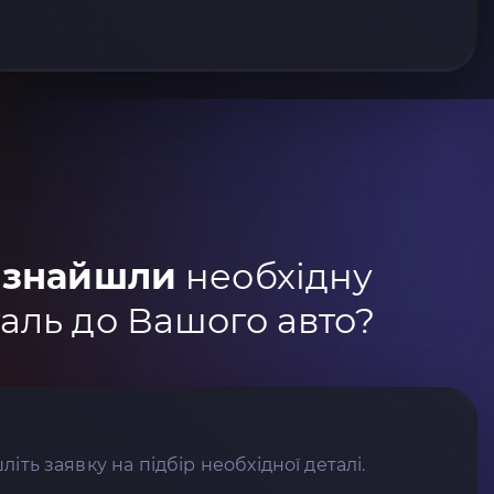
 знайшли
необхідну
аль до Вашого авто?
літь заявку на підбір необхідної деталі.