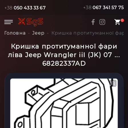
+38
067 341 57 75
+38
050 433 33 67
0
Головна
Jeep
Кришка протитуманної фари лі
Кришка протитуманної фари
ліва Jeep Wrangler iiI (JK) 07 ...
68282337AD