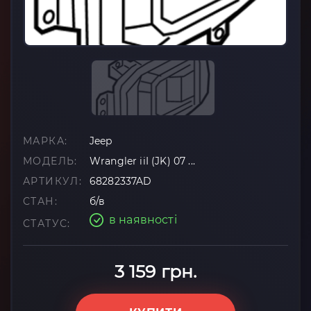
МАРКА:
Jeep
МОДЕЛЬ:
Wrangler iiI (JK) 07 ...
АРТИКУЛ:
68282337AD
СТАН:
б/в
в наявності
СТАТУС:
3 159 грн.