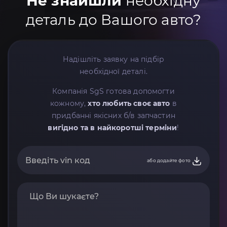
Не знайшли
необхідну
деталь до Вашого авто?
Надішліть заявку на підбір
необхідної деталі.
Компанія SgS готова допомогти
кожному,
хто любить своє авто
в
придбанні якісних б/в запчастин
вигідно та в найкоротші терміни
!
або додайте фото