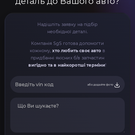
деталь до Вашого авто?
Надішліть заявку на підбір
необхідної деталі.
Компанія SgS готова допомогти
кожному,
хто любить своє авто
в
придбанні якісних б/в запчастин
вигідно та в найкоротші терміни
!
або додайте фото