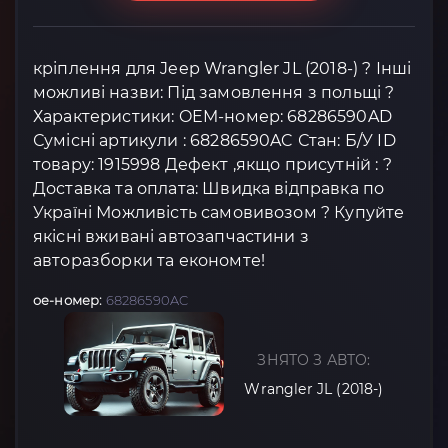
кріплення для Jeep Wrangler JL (2018-) ? Інші
можливі назви: Під замовлення з польщі ?
Характеристики: OEM-номер: 68286590AD
Сумісні артикули : 68286590AC Стан: Б/У ID
товару: 1915998 Дефект ,якщо присутній : ?
Доставка та оплата: Швидка відправка по
Україні Можливість самовивозом ? Купуйте
якісні вживані автозапчастини з
авторазборки та економте!
oe-номер:
68286590AC
ЗНЯТО З АВТО:
Wrangler JL (2018-)