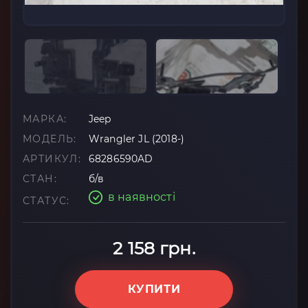
МАРКА:
Jeep
МОДЕЛЬ:
Wrangler JL (2018-)
АРТИКУЛ:
68286590AD
СТАН:
б/в
в наявності
СТАТУС:
2 158 грн.
КУПИТИ