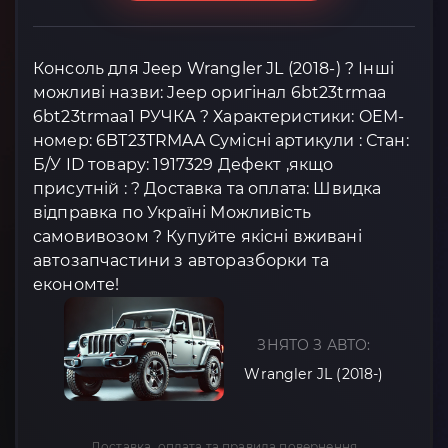
Консоль для Jeep Wrangler JL (2018-) ? Інші
можливі назви: Jeep оригінал 6bt23trmaa
6bt23trmaa1 РУЧКА ? Характеристики: OEM-
номер: 6BT23TRMAA Сумісні артикули : Стан:
Б/У ID товару: 1917329 Дефект ,якщо
присутній : ? Доставка та оплата: Швидка
відправка по Україні Можливість
самовивозом ? Купуйте якісні вживані
автозапчастини з авторазборки та
економте!
ЗНЯТО З АВТО:
Wrangler JL (2018-)
Доставка, оплата та правила повернення