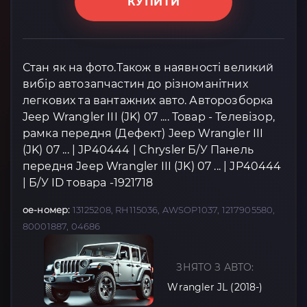
КУПИТИ
Стан як на фото.Також в наявності великий
вибір автозапчастин до різноманітних
легкових та вантажних авто. Авторозборка
Jeep Wrangler III (JK) 07 .... Товар - Телевізор,
рамка передня (Дефект) Jeep Wrangler III
(JK) 07 ... | JP40444 | Chrysler Б/У Панель
передня Jeep Wrangler III (JK) 07 ... | JP40444
| Б/У ID товара -1921718
oe-номер:
13125208, RH115036, AWSOP1037, 1217905580,
80001887, 04686
ЗНЯТО З АВТО:
Wrangler JL (2018-)