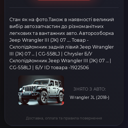
Стан як на фото.Також в наявності великий
вибір автозапчастин до різноманітних
легкових та вантажних авто. Авторозборка
Jeep Wrangler III (JK) 07 .... Товар -
Склопідйомник задній лівий Jeep Wrangler
III (JK) 07 ... | CG-558LJ | Chrysler Б/У
Склопідйомник Jeep Wrangler III (JK) 07 ... |
CG-558LJ | Б/У ID товара -1922506
ЗНЯТО З АВТО:
Wrangler JL (2018-)
Доставка, оплата та правила повернення