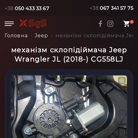
+38
067 341 57 75
+38
050 433 33 67
0
Головна
Jeep
механізм склопідіймача Jeep
механізм склопідіймача Jeep
Wrangler JL (2018-) CG558LJ