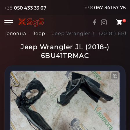
+38
067 341 57 75
+38
050 433 33 67
0
Головна
Jeep
Jeep Wrangler JL (2018-) 6
Jeep Wrangler JL (2018-)
6BU41TRMAC