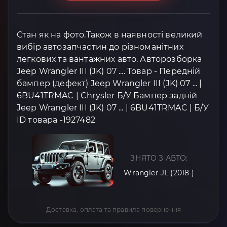
Стан як на фото.Також в наявності великий
вибір автозапчастин до різноманітних
легкових та вантажних авто. Авторозборка
Jeep Wrangler III (JK) 07 .... Товар - Передній
бампер (дефект) Jeep Wrangler III (JK) 07 ... |
6BU41TRMAC | Chrysler Б/У Бампер задній
Jeep Wrangler III (JK) 07 ... | 6BU41TRMAC | Б/У
ID товара -1927482
ЗНЯТО З АВТО:
Wrangler JL (2018-)
Доставка, оплата та правила повернення