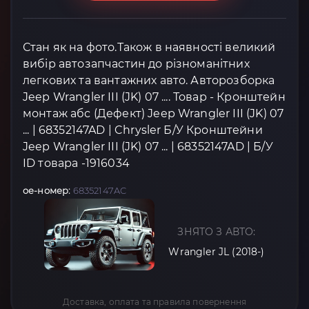
Стан як на фото.Також в наявності великий
вибір автозапчастин до різноманітних
легкових та вантажних авто. Авторозборка
Jeep Wrangler III (JK) 07 .... Товар - Кронштейн
монтаж абс (Дефект) Jeep Wrangler III (JK) 07
... | 68352147AD | Chrysler Б/У Кронштейни
Jeep Wrangler III (JK) 07 ... | 68352147AD | Б/У
ID товара -1916034
oe-номер:
68352147AC
ЗНЯТО З АВТО:
Wrangler JL (2018-)
Доставка, оплата та правила повернення