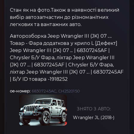
Стан як на фото.Також в наявності великий
вибір автозапчастин до різноманітних
легкових та вантажних авто.
Авторозборка Jeep Wrangler III (JK) 07 ....
Товар - Фара додаткова у крило L [Дефект]
Jeep Wrangler III (JK) 07 ... | 68307245AF |
Chrysler Б/У Фара, ліхтар Jeep Wrangler III
(JK) 07 ... | 68307245AF | Chrysler Б/У Фара,
ліхтар Jeep Wrangler III (JK) 07 ... | 68307245AF
| Б/У ID товара -1918252
oe-номер:
68307245AC, CH2520150
ЗНЯТО З АВТО:
Wrangler JL (2018-)