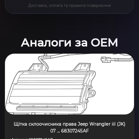
Доставка, оплата та правила повернення
Аналоги за OEM
Щітка склоочисника права Jeep Wrangler iiI (JK)
07 ... 68307245AF