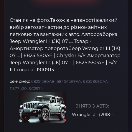
Стан як на фото.Також в наявності великий
вибір автозапчастин до різноманітних
легкових та вантажних авто. Авторозборка
Jeep Wrangler III (JK) 07 .... Товар -
Амортизатор поворота Jeep Wrangler III (JK)
07 ... | 68251580AE | Chrysler Б/У Амортизатор
Jeep Wrangler III (JK) 07 ... | 68251580AE | Б/У
ID товара -1910913
oe-номер:
68251580AB, 68454399AA, 68508680AA,
RS77420, SC2974
ЗНЯТО З АВТО:
Wrangler JL (2018-)