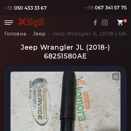
+38
067 341 57 75
+38
050 433 33 67
0
Головна
Jeep
Jeep Wrangler JL (2018-) 682
Jeep Wrangler JL (2018-)
68251580AE