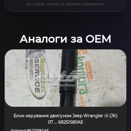
Доставка, оплата та правила повернення
Аналоги за OEM
Блок керування двигуном Jeep Wrangler iiI (JK)
07 ... 68251580AE
Артикул
68251580AE
: