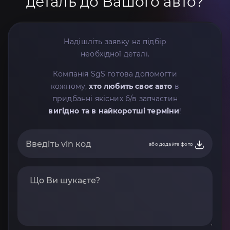
деталь до Вашого авто?
Надішліть заявку на підбір
необхідної деталі.
Компанія SgS готова допомогти
кожному,
хто любить своє авто
в
придбанні якісних б/в запчастин
вигідно та в найкоротші терміни
!
або додайте фото