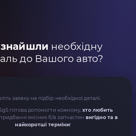
 знайшли
необхідну
аль до Вашого авто?
літь заявку на підбір необхідної деталі.
SgS готова допомогти кожному,
хто любить
придбанні якісних б/в запчастин
вигідно та в
найкоротші терміни
!