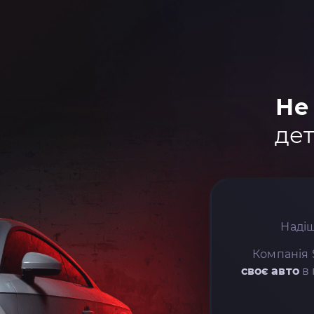
Не
дет
Надіш
Компанія 
своє авто
в 