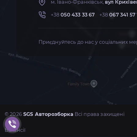
м. Івано-Франківськ,
вул Крихіве
+38
050 433 33 67
+38
067 341 57
Приєднуйтесь до нас у соціальних ме
© 2026
SGS Авторозборка
Всі права захищені
Вакансії