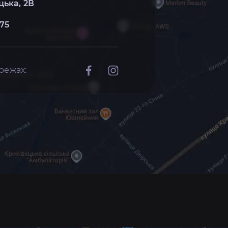
цька, 2В
 75
режах: