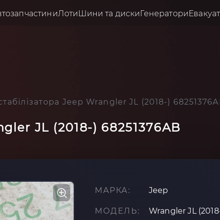
втозапчастини
Лоти
Шини та диски
Генератори
Евакуа
стабілізатора Jeep Wrangler JL (2018-) 68251376
gler JL (2018-) 68251376AB
МАРКА:
Jeep
МОДЕЛЬ:
Wrangler JL (2018