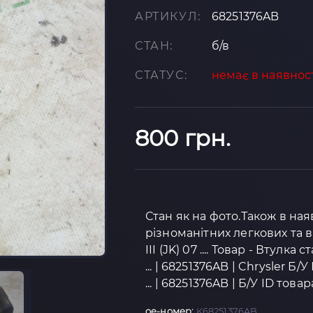
АРТИКУЛ:
68251376AB
СТАН:
б/в
СТАТУС:
немає в наявнос
800 грн.
Стан як на фото.Також в на
різноманітних легкових та 
III (JK) 07 .... Товар - Втулка
... | 68251376AB | Chrysler Б/
... | 68251376AB | Б/У ID това
oe-номер:
K68251376AB