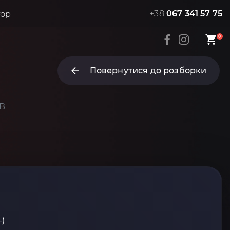
+38
067 341 57 75
тор
0
Повернутися до розборки
AB
-)