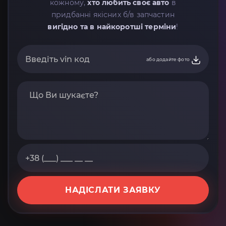
кожному,
хто любить своє авто
в
придбанні якісних б/в запчастин
вигідно та в найкоротші терміни
!
або додайте фото
НАДІСЛАТИ ЗАЯВКУ