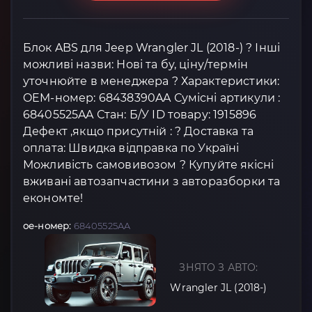
Блок ABS для Jeep Wrangler JL (2018-) ? Інші
можливі назви: Нові та бу, ціну/термін
уточнюйте в менеджера ? Характеристики:
OEM-номер: 68438390AA Сумісні артикули :
68405525AA Стан: Б/У ID товару: 1915896
Дефект ,якщо присутній : ? Доставка та
оплата: Швидка відправка по Україні
Можливість самовивозом ? Купуйте якісні
вживані автозапчастини з авторазборки та
економте!
oe-номер:
68405525AA
ЗНЯТО З АВТО:
Wrangler JL (2018-)