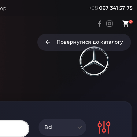
+38
067 341 57 75
тор
0
Повернутися до каталогу
Всі