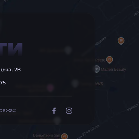
ТИ
цька, 2В
 75
режах: