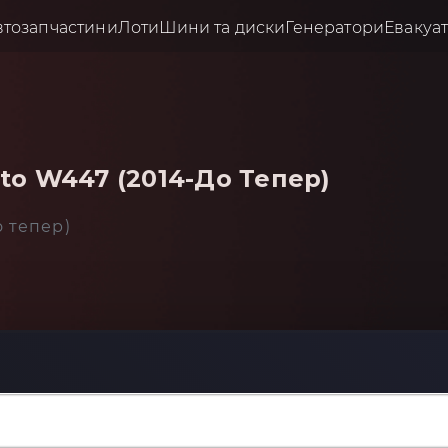
втозапчастини
Лоти
Шини та диски
Генератори
Евакуа
to W447 (2014-До Тепер)
о тепер)