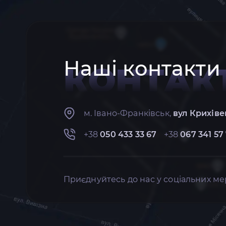
Наші контакти
КОНТАК
м. Івано-Франківськ,
вул Крихіве
+38
050 433 33 67
+38
067 341 57
Приєднуйтесь до нас у соціальних ме