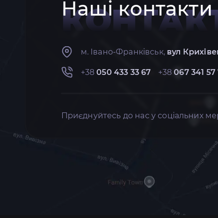
Наші контакти
КОНТАК
м. Івано-Франківськ,
вул Крихіве
+38
050 433 33 67
+38
067 341 57
Приєднуйтесь до нас у соціальних ме