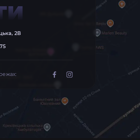
ТИ
цька, 2В
 75
режах: