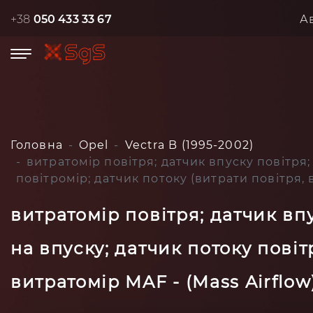
+38
050 433 33 67
А
Головна
Opel
Vectra B (1995-2002)
витратомір повітря; датчик впуску повітря;
повітромір; датчик потоку (витрати повітря, в
витратомір повітря; датчик вп
на впуску; датчик потоку повіт
витратомір MAF - (Mass Airflow