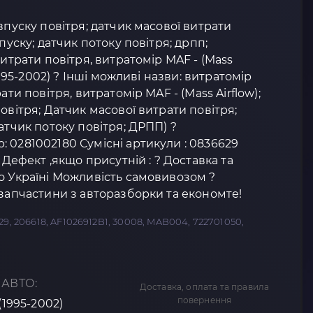
впуску повітря; датчик масової витрати
пуску; датчик потоку повітря; дрпп;
витрати повітря, витратомір MAF - (Mass
(1995-2002) ? Інші можливі назви: витратомір
ати повітря, витратомір MAF - (Mass Airflow);
овітря; Датчик масової витрати повітря;
атчик потоку повітря; ДРПП) ?
 0281002180 Сумісні артикули : 0836629
 Дефект ,якщо присутній : ? Доставка та
о Україні Можливість самовивозом ?
озапчастини з авторазборки та економте!
29, 206618, AF1026912B1, 30008, MAB004, 722701050,
 АВТО:
Доставка, оплата та правила
повернення
(1995-2002)