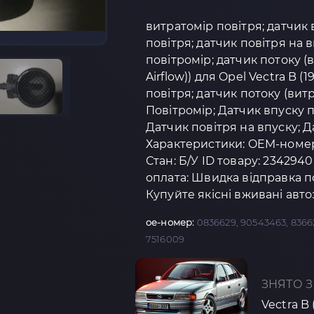
витратомір повітря; датчик 
повітря; датчик повітря на в
повітромір; датчик потоку (
Airflow)) для Opel Vectra B 
повітря; датчик потоку (витр
Повітромір; Датчик впуску п
Датчик повітря на впуску; Д
Характеристики: OEM-номер:
Стан: Б/У ID товару: 2342940
оплата: Швидка відправка п
Купуйте якісні вживані авт
oe-номер:
0836629, 90543463, 8366
7516009
ЗНЯТО З
Vectra B 