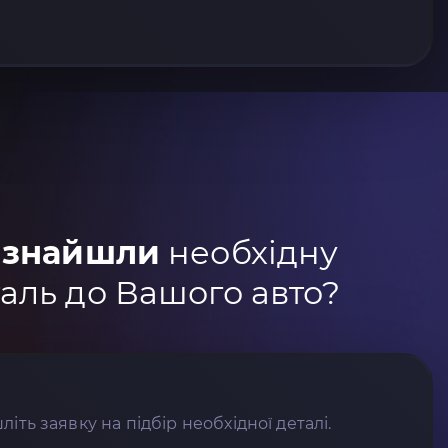
 знайшли
необхідну
аль до Вашого авто?
літь заявку на підбір необхідної деталі.