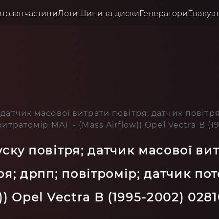
втозапчастини
Лоти
Шини та диски
Генератори
Евакуа
 датчик масової витрати повітря; датчик повітря
итратомір MAF - (Mass Airflow)) Opel Vectra B (
уску повітря; датчик масової ви
ря; дрпп; повітромір; датчик пот
)) Opel Vectra B (1995-2002) 028