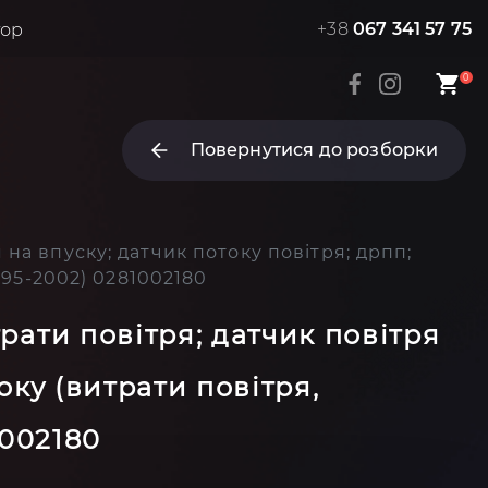
+38
067 341 57 75
тор
0
Повернутися до розборки
 на впуску; датчик потоку повітря; дрпп;
1995-2002) 0281002180
трати повітря; датчик повітря
оку (витрати повітря,
1002180