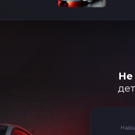
Не
дет
Надіш