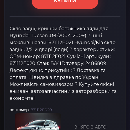
КУПИТИ
Скло заднє кришки багажника ляди для
Hyundai Tucson JM (2004-2009) ? Інші
можливі назви: 871112E021 Hyundai/Kia скло
заднє, 3/5-й двері (ляди) ? Характеристики:
OEM-номер: 871112E021 Сумісні артикули :
871112E020 Стан: Б/У ID товару: 2486809
Дефект ,якщо присутній : ? Доставка та
оплата: Швидка відправка по Україні
Можливість самовивозом ? Купуйте якісні
вживані автозапчастини з авторазборки та
економте!
oe-номер:
871112E020
ЗНЯТО З АВТО: