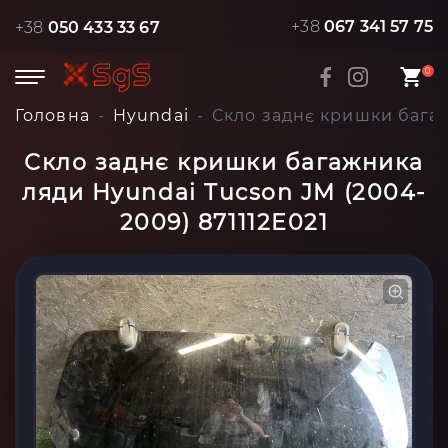
+38
067 341 57 75
+38
050 433 33 67
0
Головна
Hyundai
Скло заднє кришки багаж
Скло заднє кришки багажника
ляди Hyundai Tucson JM (2004-
2009) 871112E021