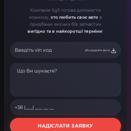
Компанія SgS готова допомогти
кожному,
хто любить своє авто
в
придбанні якісних б/в запчастин
вигідно та в найкоротші терміни
!
або додайте фото
НАДІСЛАТИ ЗАЯВКУ