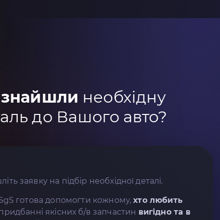
 знайшли
необхідну
аль до Вашого авто?
літь заявку на підбір необхідної деталі.
SgS готова допомогти кожному,
хто любить
придбанні якісних б/в запчастин
вигідно та в