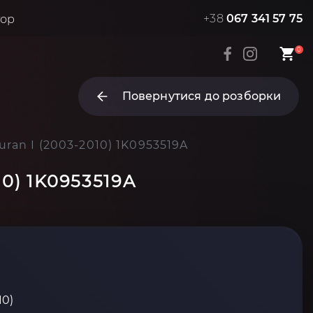
+38
067 341 57 75
тор
0
Повернутися до розборки
an I (2003-2010) 1K0953519A
0) 1K0953519A
10)