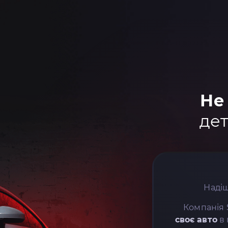
Не
дет
Надіш
Компанія 
своє авто
в 