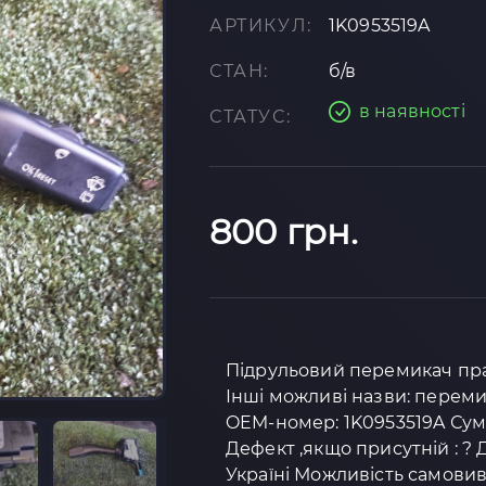
АРТИКУЛ:
1K0953519A
СТАН:
б/в
в наявності
СТАТУС:
800 грн.
Підрульовий перемикач прав
Інші можливі назви: переми
OEM-номер: 1K0953519A Суміс
Дефект ,якщо присутній : ? 
Україні Можливість самовив