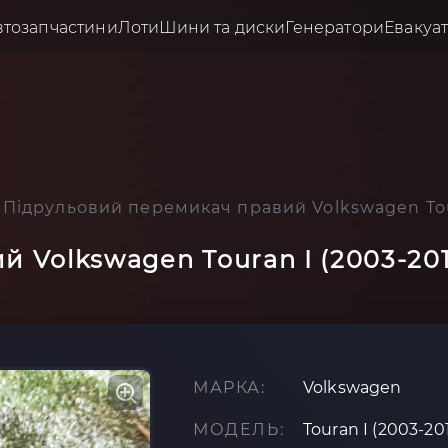
втозапчастини
Лоти
Шини та диски
Генератори
Евакуа
Підрульовий перемикач правий Volkswagen Tour
 Volkswagen Touran I (2003-201
МАРКА:
Volkswagen
МОДЕЛЬ:
Touran I (2003-20