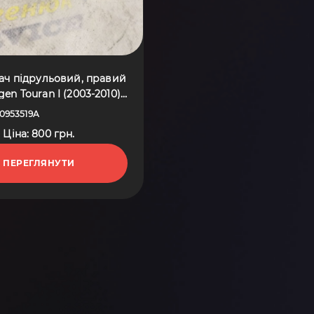
ч підрульовий, правий
en Touran I (2003-2010)
1K0953519A
0953519A
Ціна: 800 грн.
ПЕРЕГЛЯНУТИ