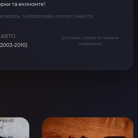
рки та економте!
1K0953519L, 1K0953519J9B9, 01103501, PA6GF30
 АВТО:
Доставка, оплата та правила
повернення
(2003-2010)