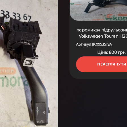
перемикач підрульови
Volkswagen Touran I (2
1K0953519A
Артикул
1K0953519A
:
Ціна: 800 грн.
ПЕРЕГЛЯНУТИ