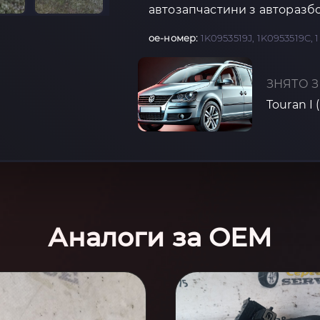
автозапчастини з авторазбо
oe-номер:
1K0953519J, 1K0953519C, 
ЗНЯТО З
Touran I 
Аналоги за OEM