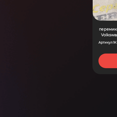
перемика
Volkswag
Артикул
1K
: