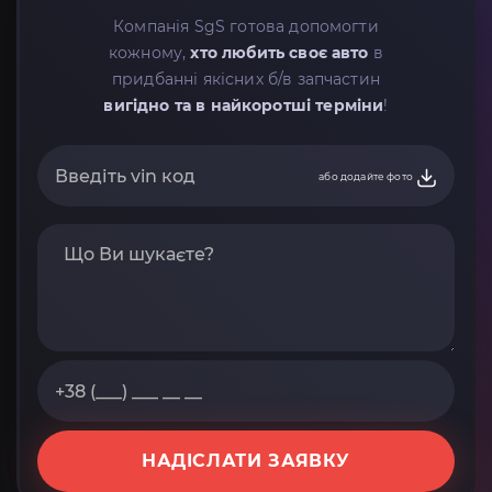
Компанія SgS готова допомогти
кожному,
хто любить своє авто
в
придбанні якісних б/в запчастин
вигідно та в найкоротші терміни
!
або додайте фото
НАДІСЛАТИ ЗАЯВКУ