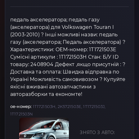
педаль акселератора; педаль газу
(акселератора) для Volkswagen Touran I
(2003-2010) ? Інші можливі назви: педаль
газу (акселератора; Педаль акселератора) ?
Характеристики: OEM-номер: 1T1721503E
Сумісні артикули : 1T1721503H Стан: Б/У ID
товару: 2408904 Дефект ,якщо присутній : ?
Доставка та оплата: Швидка відправка по
Україні Можливість самовивозом ? Купуйте
якісні вживані автозапчастини з
авторазборки та економте!
oe-номер:
1T1721503H, 2K5721503E, 1T1721503J,
1T1721503N
ЗНЯТО З АВТО: