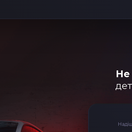
Не
дет
Надіш