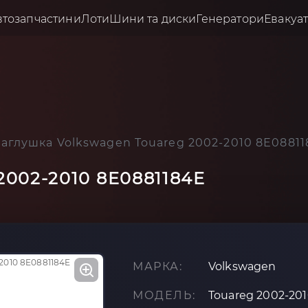
втозапчастини
Лоти
Шини та диски
Генератори
Евакуа
Заглушка Volkswagen Touareg 2002-2010 8E0881
2002-2010 8E0881184E
МАРКА:
Volkswagen
МОДЕЛЬ:
Touareg 2002-20