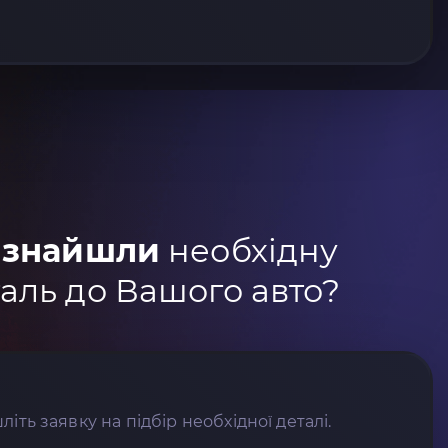
 знайшли
необхідну
аль до Вашого авто?
літь заявку на підбір необхідної деталі.