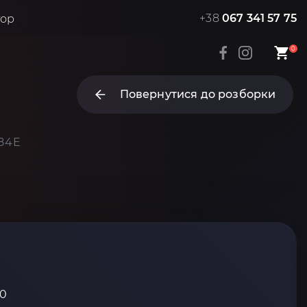
+38
067 341 57 75
тор
0
Повернутися до розборки
184E
10