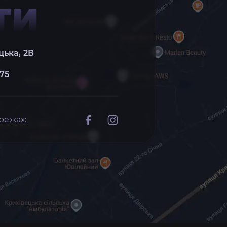
ТИ
цька, 2В
 75
режах: