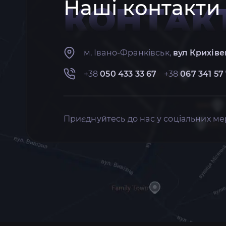
Наші контакти
КОНТАК
м. Івано-Франківськ,
вул Крихіве
+38
050 433 33 67
+38
067 341 57
Приєднуйтесь до нас у соціальних ме