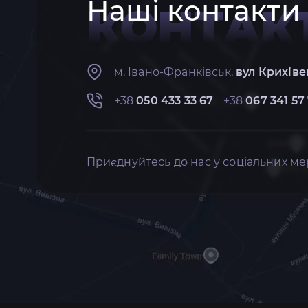
Наші контакти
КОНТАК
м. Івано-Франківськ,
вул Крихіве
+38
050 433 33 67
+38
067 341 57
Приєднуйтесь до нас у соціальних ме