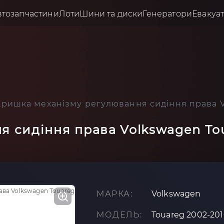
втозапчастини
Лоти
Шини та диски
Генератори
Евакуа
Кришка механізму регулювання сидіння права V
я сидіння права Volkswagen To
МАРКА:
Volkswagen
МОДЕЛЬ:
Touareg 2002-20