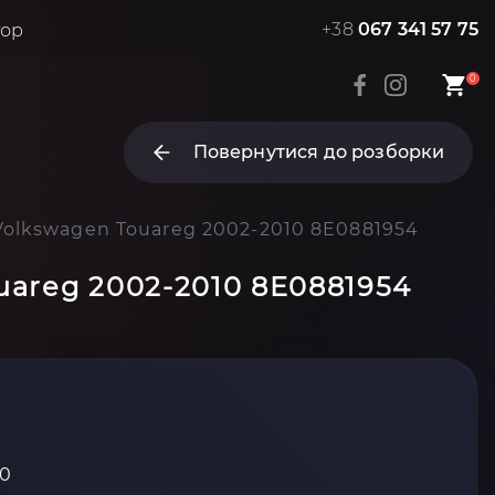
+38
067 341 57 75
тор
0
Повернутися до розборки
olkswagen Touareg 2002-2010 8E0881954
uareg 2002-2010 8E0881954
10