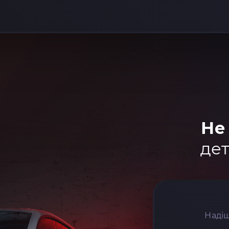
Не
дет
Надіш