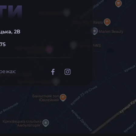
ТИ
цька, 2В
 75
режах: