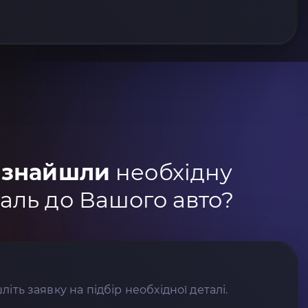
 знайшли
необхідну
аль до Вашого авто?
літь заявку на підбір необхідної деталі.