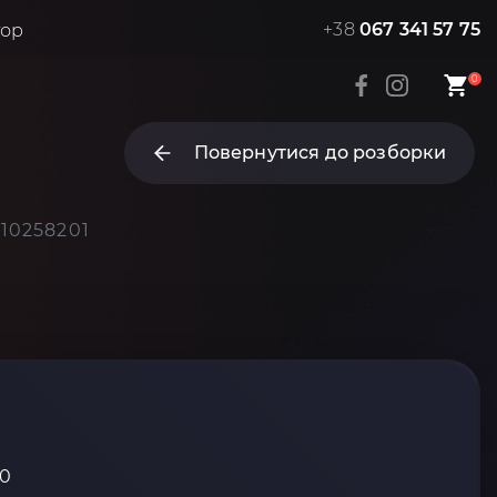
+38
067 341 57 75
тор
0
Повернутися до розборки
10258201
10