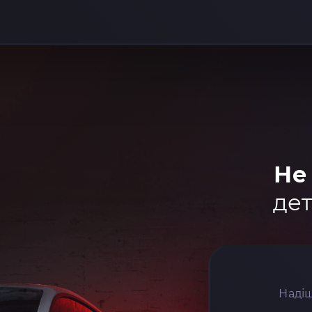
Не
дет
Надіш