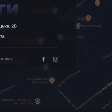
ТИ
цька, 2В
 75
режах: