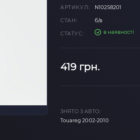
АРТИКУЛ:
N10258201
СТАН:
б/в
в наявності
СТАТУС:
419 грн.
ЗНЯТО З АВТО:
Touareg 2002-2010