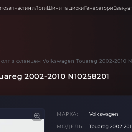
втозапчастини
Лоти
Шини та диски
Генератори
Евакуа
Болт з фланцем Volkswagen Touareg 2002-2010 N
uareg 2002-2010 N10258201
МАРКА:
Volkswagen
МОДЕЛЬ:
Touareg 2002-20