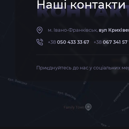
Наші контакти
КОНТАК
м. Івано-Франківськ,
вул Крихіве
+38
050 433 33 67
+38
067 341 57
Приєднуйтесь до нас у соціальних ме