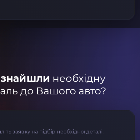
 знайшли
необхідну
аль до Вашого авто?
літь заявку на підбір необхідної деталі.