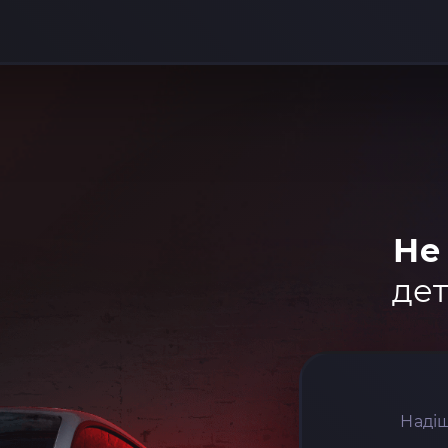
Не
дет
Надіш