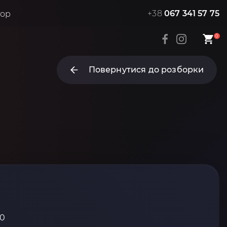
+38
067 341 57 75
тор
0
Повернутися до розборки
10