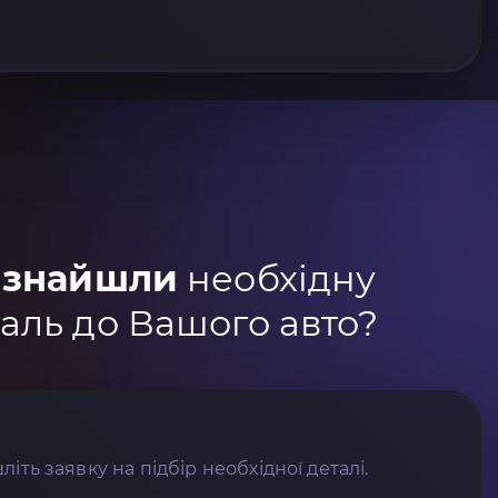
 знайшли
необхідну
аль до Вашого авто?
літь заявку на підбір необхідної деталі.