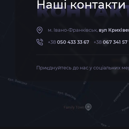
Наші контакти
КОНТАК
м. Івано-Франківськ,
вул Крихіве
+38
050 433 33 67
+38
067 341 57
Приєднуйтесь до нас у соціальних ме