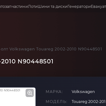
втозапчастини
Лоти
Шини та диски
Генератори
Евакуа
Болт Volkswagen Touareg 2002-2010 N90448501
-2010 N90448501
МАРКА:
Volkswagen
МОДЕЛЬ:
Touareg 2002-20