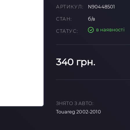
АРТИКУЛ:
N90448501
СТАН:
б/в
в наявності
СТАТУС:
340 грн.
ЗНЯТО З АВТО:
Touareg 2002-2010