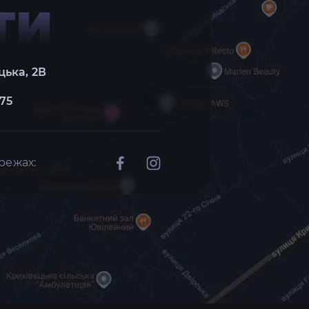
ТИ
цька, 2В
 75
режах: