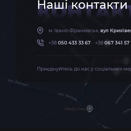
Наші контакти
КОНТАК
м. Івано-Франківськ,
вул Крихіве
+38
050 433 33 67
+38
067 341 57
Приєднуйтесь до нас у соціальних ме