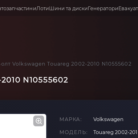
втозапчастини
Лоти
Шини та диски
Генератори
Евакуа
Болт Volkswagen Touareg 2002-2010 N10555602
-2010 N10555602
МАРКА:
Volkswagen
МОДЕЛЬ:
Touareg 2002-20