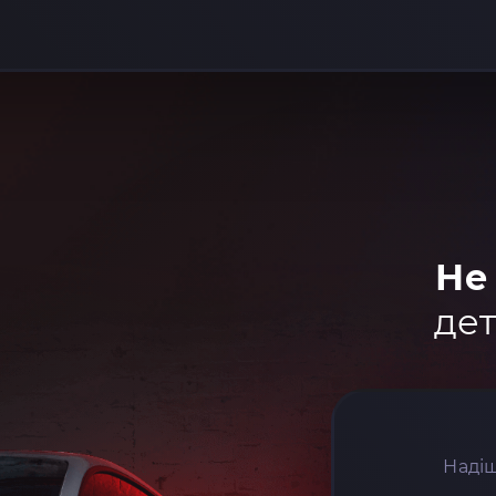
Не
дет
Надіш