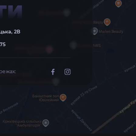
ТИ
цька, 2В
 75
режах: