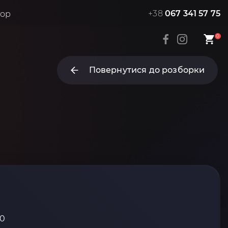
+38
067 341 57 75
тор
0
Повернутися до розборки
10