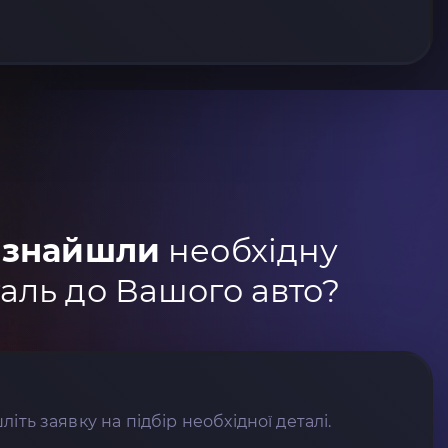
 знайшли
необхідну
аль до Вашого авто?
літь заявку на підбір необхідної деталі.