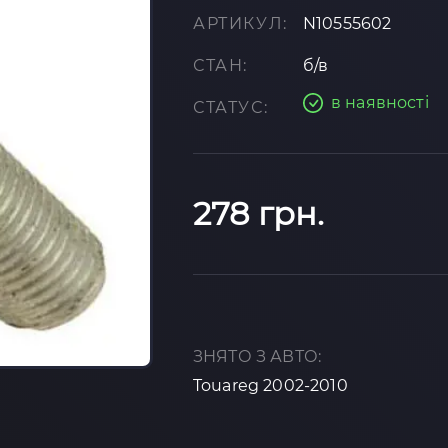
АРТИКУЛ:
N10555602
СТАН:
б/в
в наявності
СТАТУС:
278 грн.
ЗНЯТО З АВТО:
Touareg 2002-2010